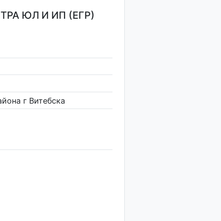
РА ЮЛ И ИП (ЕГР)
йона г Витебска