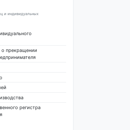
иц и индивидуальных
дивидуального
 о прекращении
редпринимателя
о
ией
изводства
венного регистра
я