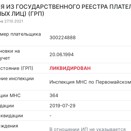
Я ИЗ ГОСУДАРСТВЕННОГО РЕЕСТРА ПЛАТЕ
ЫХ ЛИЦ) (ГРП)
а 27.10.2021
омер плательщика
300224888
новки на
20.06.1994
учет
стояние (ГРП)
ЛИКВИДИРОВАН
ние инспекции
Инспекция МНС по Первомайскому
кции МНС
364
идации
2019-07-29
иквидации
-
ождения
В отношении ИП не указывается