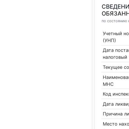
СВЕДЕНИ
ОБЯЗАНН
по состоянию н
Учетный н
(УНП)
Дата поста
налоговый 
Текущее со
Наименова
МНС
Код инспе
Дата ликв
Причина л
Место нах