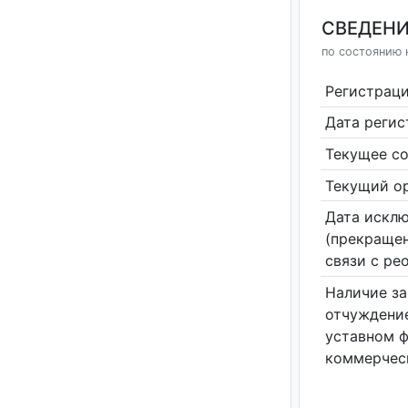
СВЕДЕНИ
по состоянию н
Регистрац
Дата реги
Текущее со
Текущий ор
Дата исклю
(прекращен
связи с ре
Наличие за
отчуждение
уставном 
коммерчес