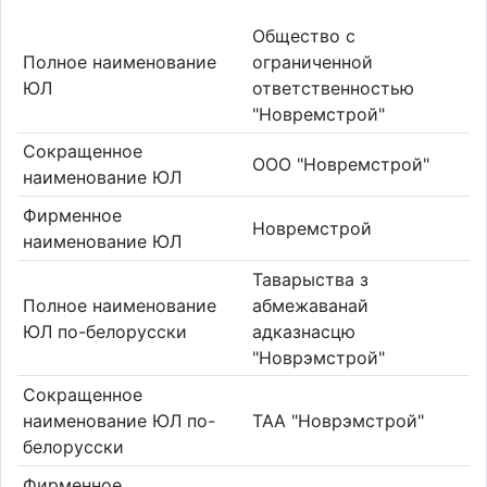
Общество с
Полное наименование
ограниченной
ЮЛ
ответственностью
"Новремстрой"
Сокращенное
ООО "Новремстрой"
наименование ЮЛ
Фирменное
Новремстрой
наименование ЮЛ
Таварыства з
Полное наименование
абмежаванай
ЮЛ по-белорусски
адказнасцю
"Новрэмстрой"
Сокращенное
наименование ЮЛ по-
ТАА "Новрэмстрой"
белорусски
Фирменное