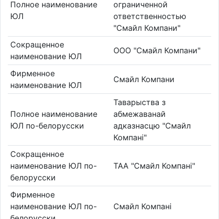
Полное наименование
ограниченной
ЮЛ
ответственностью
"Смайл Компани"
Сокращенное
ООО "Смайл Компани"
наименование ЮЛ
Фирменное
Смайл Компани
наименование ЮЛ
Таварыства з
Полное наименование
абмежаванай
ЮЛ по-белорусски
адказнасцю "Смайл
Компані"
Сокращенное
наименование ЮЛ по-
ТАА "Смайл Компані"
белорусски
Фирменное
наименование ЮЛ по-
Смайл Компані
белорусски