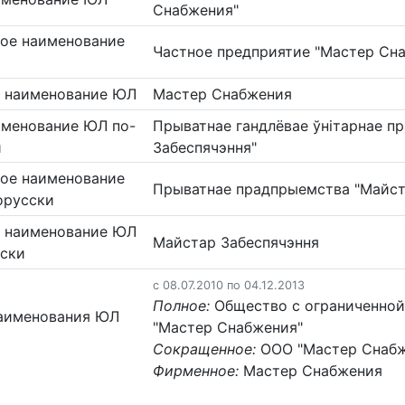
Снабжения"
ое наименование
Частное предприятие "Мастер Сн
 наименование ЮЛ
Мастер Снабжения
именование ЮЛ по-
Прыватнае гандлёвае ўнітарнае п
и
Забеспячэння"
ое наименование
Прыватнае прадпрыемства "Майст
орусски
 наименование ЮЛ
Майстар Забеспячэння
сски
c 08.07.2010 по 04.12.2013
Полное:
Общество с ограниченной
аименования ЮЛ
"Мастер Снабжения"
Сокращенное:
ООО "Мастер Снабж
Фирменное:
Мастер Снабжения