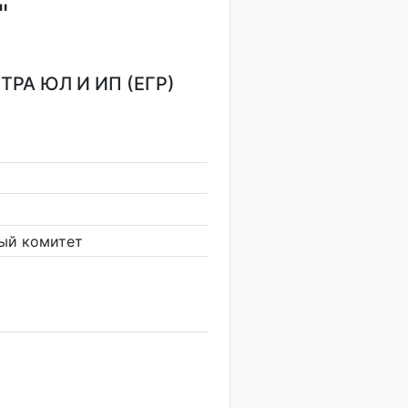
"
РА ЮЛ И ИП (ЕГР)
ый комитет