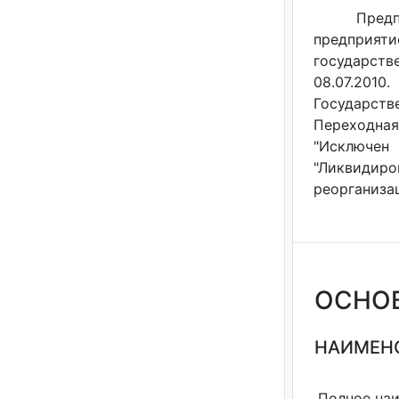
Предп
предприят
государст
08.07.201
Государств
Переходная
"Исключен
"Ликвидир
реорганизац
ОСНО
НАИМЕНО
Полное на