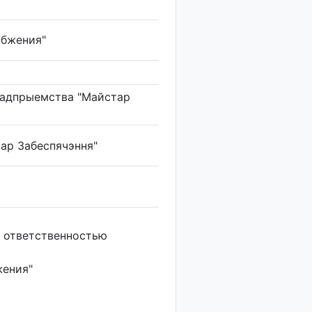
абжения"
радпрыемства "Майстар
ар Забеспячэння"
 ответственностью
ения"