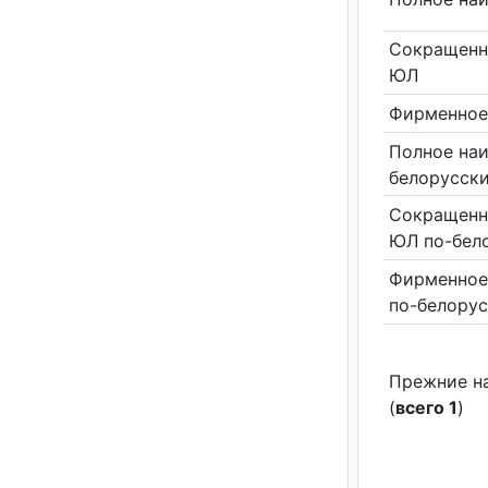
Сокращенн
ЮЛ
Фирменное
Полное на
белорусск
Сокращенн
ЮЛ по-бел
Фирменное
по-белору
Прежние н
(
всего 1
)