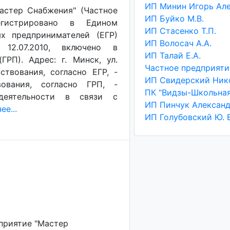
астер Снабжения" (Частное
ИП Буйко М.В.
егистрировано в Едином
ИП Стасенко Т.П.
х предпринимателей (ЕГР)
ИП Волосач А.А.
 12.07.2010, включено в
ИП Талай Е.А.
РП). Адрес: г. Минск, ул.
ствования, согласно ЕГР, -
ования, согласно ГРП, -
ПК "Видзы-Школьная
деятельности в связи с
е...
ИП Голубовский Ю. В
приятие "Мастер