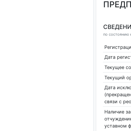
ПРЕДП
СВЕДЕНИ
по состоянию н
Регистрац
Дата реги
Текущее со
Текущий ор
Дата исклю
(прекращен
связи с ре
Наличие за
отчуждение
уставном 