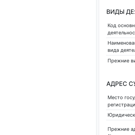
ВИДЫ Д
Код основн
деятельно
Наименова
вида деяте
Прежние в
АДРЕС С
Место гос
регистрац
Юридическ
Прежние а