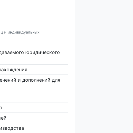
иц и индивидуальных
здаваемого юридического
нахождения
енений и дополнений для
о
ией
изводства