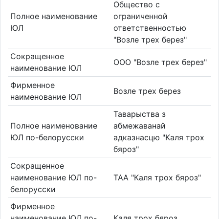
Общество с
Полное наименование
ограниченной
ЮЛ
ответственностью
"Возле трех берез"
Сокращенное
ООО "Возле трех берез"
наименование ЮЛ
Фирменное
Возле трех берез
наименование ЮЛ
Таварыства з
Полное наименование
абмежаванай
ЮЛ по-белорусски
адказнасцю "Каля трох
бяроз"
Сокращенное
наименование ЮЛ по-
ТАА "Каля трох бяроз"
белорусски
Фирменное
наименование ЮЛ по-
Каля трох бяроз