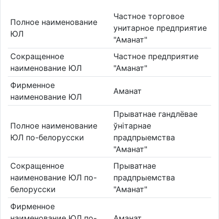
Частное торговое
Полное наименование
унитарное предприятие
ЮЛ
"Аманат"
Сокращенное
Частное предприятие
наименование ЮЛ
"Аманат"
Фирменное
Аманат
наименование ЮЛ
Прыватнае гандлёвае
Полное наименование
ўнітарнае
ЮЛ по-белорусски
прадпрыемства
"Аманат"
Сокращенное
Прыватнае
наименование ЮЛ по-
прадпрыемства
белорусски
"Аманат"
Фирменное
наименование ЮЛ по-
Аманат