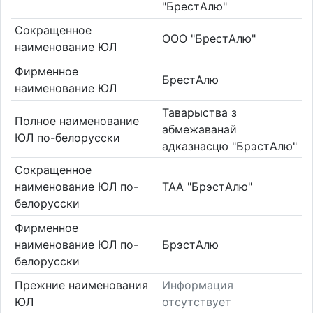
"БрестАлю"
Сокращенное
ООО "БрестАлю"
наименование ЮЛ
Фирменное
БрестАлю
наименование ЮЛ
Таварыства з
Полное наименование
абмежаванай
ЮЛ по-белорусски
адказнасцю "БрэстАлю"
Сокращенное
наименование ЮЛ по-
ТАА "БрэстАлю"
белорусски
Фирменное
наименование ЮЛ по-
БрэстАлю
белорусски
Прежние наименования
Информация
ЮЛ
отсутствует