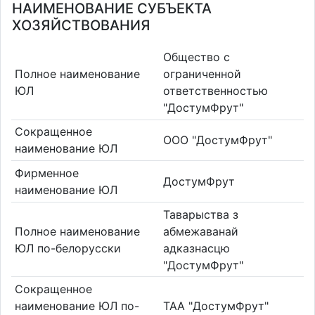
НАИМЕНОВАНИЕ СУБЪЕКТА
ХОЗЯЙСТВОВАНИЯ
Общество с
Полное наименование
ограниченной
ЮЛ
ответственностью
"ДостумФрут"
Сокращенное
ООО "ДостумФрут"
наименование ЮЛ
Фирменное
ДостумФрут
наименование ЮЛ
Таварыства з
Полное наименование
абмежаванай
ЮЛ по-белорусски
адказнасцю
"ДостумФрут"
Сокращенное
наименование ЮЛ по-
ТАА "ДостумФрут"