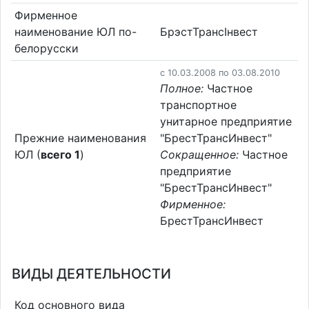
Фирменное
наименование ЮЛ по-
БрэстТрансІнвест
белорусски
c 10.03.2008 по 03.08.2010
Полное:
Частное
транспортное
унитарное предприятие
Прежние наименования
"БрестТрансИнвест"
ЮЛ (
всего 1
)
Сокращенное:
Частное
предприятие
"БрестТрансИнвест"
Фирменное:
БрестТрансИнвест
ВИДЫ ДЕЯТЕЛЬНОСТИ
Код основного вида