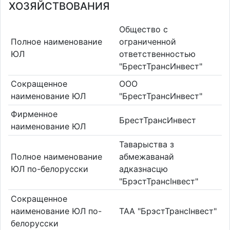
ХОЗЯЙСТВОВАНИЯ
Общество с
Полное наименование
ограниченной
ЮЛ
ответственностью
"БрестТрансИнвест"
Сокращенное
ООО
наименование ЮЛ
"БрестТрансИнвест"
Фирменное
БрестТрансИнвест
наименование ЮЛ
Таварыства з
Полное наименование
абмежаванай
ЮЛ по-белорусски
адказнасцю
"БрэстТрансІнвест"
Сокращенное
наименование ЮЛ по-
ТАА "БрэстТрансІнвест"
белорусски