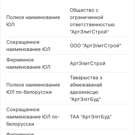
Общество с
Полное наименование
ограниченной
ЮЛ
ответственностью
"АртЭлитСтрой"
Сокращенное
ООО "АртЭлитСтрой"
наименование ЮЛ
Фирменное
АртЭлитСтрой
наименование ЮЛ
Таварыства з
Полное наименование
абмежаванай
ЮЛ по-белорусски
адказнасцю
"АртЭлітБуд"
Сокращенное
наименование ЮЛ по-
ТАА "АртЭлітБуд"
белорусски
Фирменное