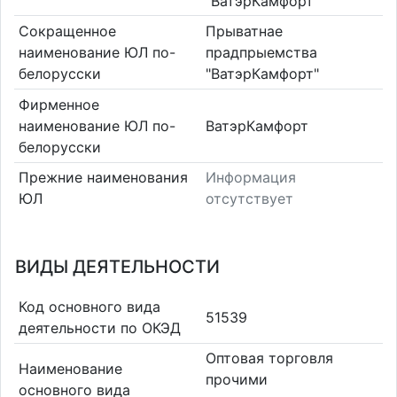
"ВатэрКамфорт"
Сокращенное
Прыватнае
наименование ЮЛ по-
прадпрыемства
белорусски
"ВатэрКамфорт"
Фирменное
наименование ЮЛ по-
ВатэрКамфорт
белорусски
Прежние наименования
Информация
ЮЛ
отсутствует
ВИДЫ ДЕЯТЕЛЬНОСТИ
Код основного вида
51539
деятельности по ОКЭД
Оптовая торговля
Наименование
прочими
основного вида