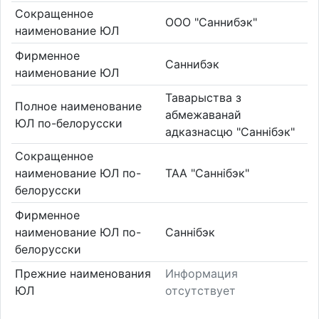
Сокращенное
ООО "Саннибэк"
наименование ЮЛ
Фирменное
Саннибэк
наименование ЮЛ
Таварыства з
Полное наименование
абмежаванай
ЮЛ по-белорусски
адказнасцю "Саннібэк"
Сокращенное
наименование ЮЛ по-
ТАА "Саннібэк"
белорусски
Фирменное
наименование ЮЛ по-
Саннібэк
белорусски
Прежние наименования
Информация
ЮЛ
отсутствует