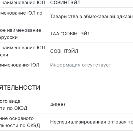
 наименование ЮЛ
СОВИНТЭЙЛ
именование ЮЛ по-
Таварыства з абмежаванай адказ
и
ое наименование
ТАА "СОВІНТЭЙЛ"
орусски
 наименование ЮЛ
СОВІНТЭЙЛ
сски
аименования ЮЛ
Информация отсутствует
ЕЯТЕЛЬНОСТИ
ого вида
46900
сти по ОКЭД
ние основного
Неспециализированная оптовая т
льности по ОКЭД