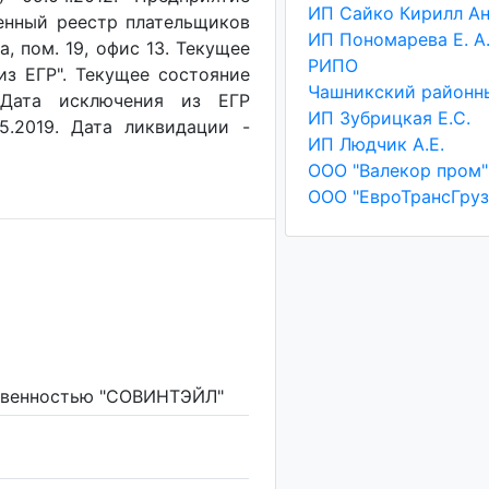
венный реестр плательщиков
ИП Пономарева Е. А
а, пом. 19, офис 13. Текущее
РИПО
из ЕГР". Текущее состояние
. Дата исключения из ЕГР
ИП Зубрицкая Е.С.
5.2019. Дата ликвидации -
ИП Людчик А.Е.
ООО "Валекор пром"
ООО "ЕвроТрансГруз
ственностью "СОВИНТЭЙЛ"