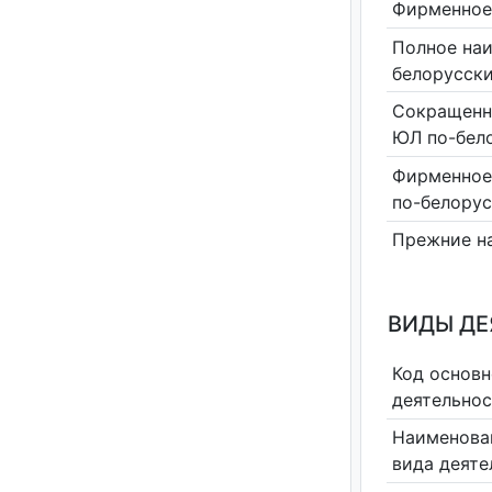
Фирменное
Полное на
белорусск
Сокращенн
ЮЛ по-бел
Фирменное
по-белору
Прежние н
ВИДЫ Д
Код основн
деятельно
Наименова
вида деяте