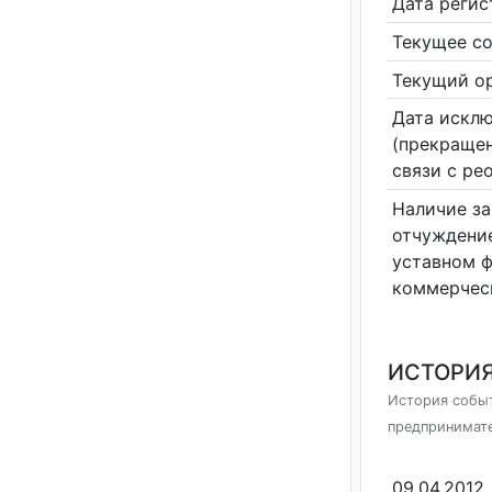
Дата реги
Текущее со
Текущий ор
Дата исклю
(прекращен
связи с ре
Наличие за
отчуждение
уставном 
коммерчес
ИСТОРИЯ
История событ
предпринимат
09.04.2012