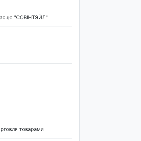
насцю "СОВІНТЭЙЛ"
орговля товарами