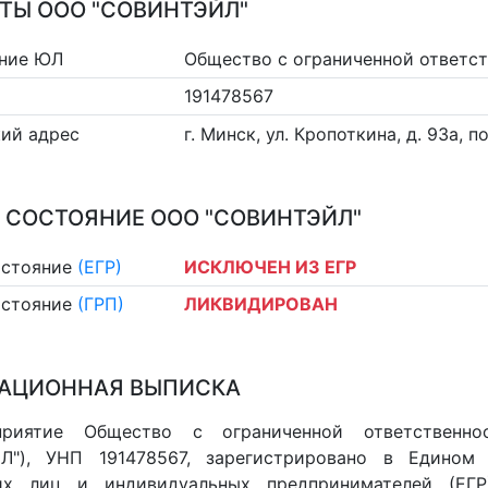
ТЫ ООО "СОВИНТЭЙЛ"
ние ЮЛ
Общество с ограниченной ответ
191478567
ий адрес
г. Минск, ул. Кропоткина, д. 93а, п
 СОСТОЯНИЕ ООО "СОВИНТЭЙЛ"
остояние
(ЕГР)
ИСКЛЮЧЕН ИЗ ЕГР
остояние
(ГРП)
ЛИКВИДИРОВАН
АЦИОННАЯ ВЫПИСКА
приятие Общество с ограниченной ответственн
Л"), УНП 191478567, зарегистрировано в Едином 
их лиц и индивидуальных предпринимателей (ЕГР)