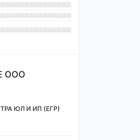
Е ООО
РА ЮЛ И ИП (ЕГР)