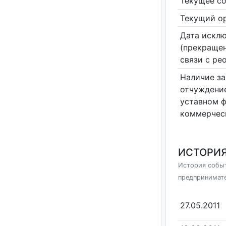
Текущее со
Текущий ор
Дата исклю
(прекращен
связи с ре
Наличие за
отчуждение
уставном 
коммерчес
ИСТОРИЯ
История событ
предпринимат
27.05.2011