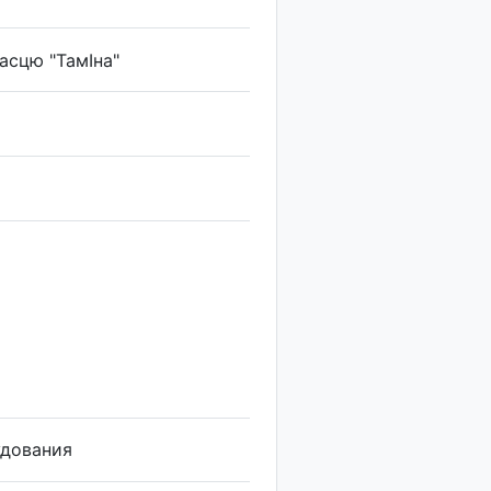
асцю "ТамІна"
удования