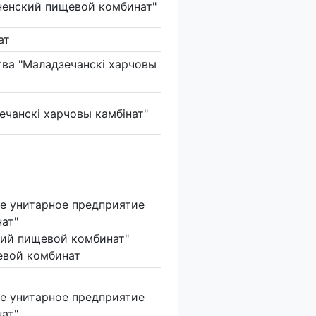
ненский пищевой комбинат"
ат
ва "Маладзечанскі харчовы
ечанскі харчовы камбінат"
е унитарное предприятие
ат"
ий пищевой комбинат"
вой комбинат
е унитарное предприятие
ат"