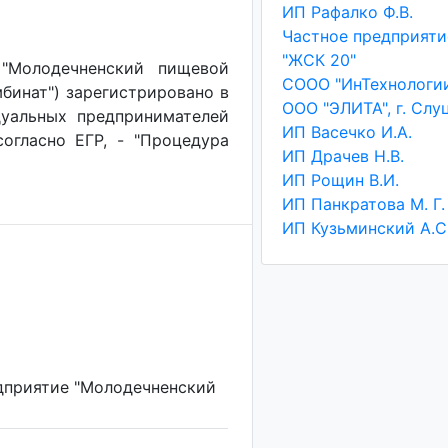
ИП Рафалко Ф.В.
"ЖСК 20"
 "Молодечненский пищевой
СООО "ИнТехнологи
бинат") зарегистрировано в
ООО "ЭЛИТА", г. Слу
уальных предпринимателей
ИП Васечко И.А.
согласно ЕГР, - "Процедура
ИП Драчев Н.В.
ИП Рощин В.И.
ИП Панкратова М. Г.
ИП Кузьминский А.С
дприятие "Молодечненский