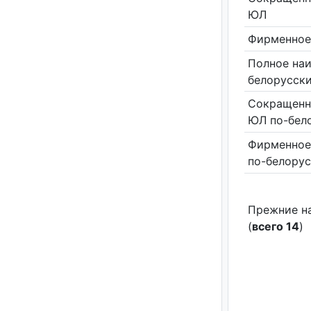
ЮЛ
Фирменное
Полное на
белорусск
Сокращенн
ЮЛ по-бел
Фирменное
по-белору
Прежние н
(
всего 14
)