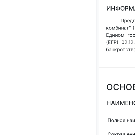
ИНФОРМ
Пред
комбинат" 
Едином гос
(ЕГР) 02.1
банкротств
ОСНО
НАИМЕНО
Полное на
Сокращенн