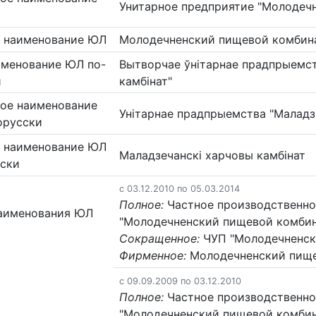
Унитарное предприятие "Молодеч
 наименование ЮЛ
Молодечненский пищевой комбин
именование ЮЛ по-
Вытворчае ўнітарнае прадпрыемст
и
камбінат"
ое наименование
Унітарнае прадпрыемства "Маладз
орусски
 наименование ЮЛ
Маладзечанскі харчовы камбінат
сски
c 03.12.2010 по 05.03.2014
Полное:
Частное производственно
аименования ЮЛ
"Молодечненский пищевой комбин
Сокращенное:
ЧУП "Молодечненск
Фирменное:
Молодечненский пище
c 09.09.2009 по 03.12.2010
Полное:
Частное производственно
"Молодечненский пищевой комбин