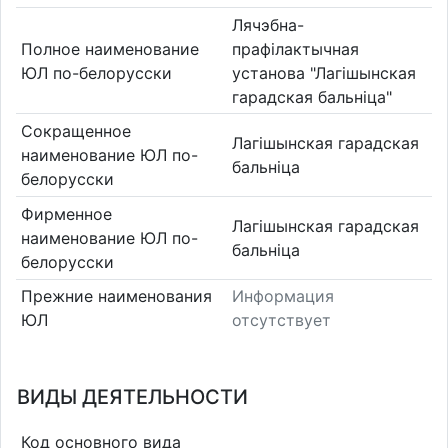
Лячэбна-
Полное наименование
прафілактычная
ЮЛ по-белорусски
установа "Лагішынская
гарадская бальніца"
Сокращенное
Лагішынская гарадская
наименование ЮЛ по-
бальніца
белорусски
Фирменное
Лагішынская гарадская
наименование ЮЛ по-
бальніца
белорусски
Прежние наименования
Информация
ЮЛ
отсутствует
ВИДЫ ДЕЯТЕЛЬНОСТИ
Код основного вида