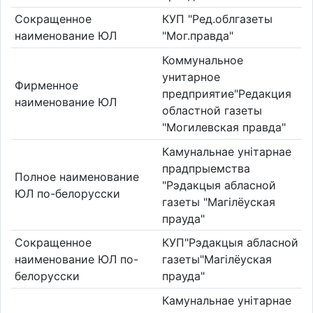
Сокращенное
КУП "Ред.облгазеты
наименование ЮЛ
"Мог.правда"
Коммунальное
унитарное
Фирменное
предприятие"Редакция
наименование ЮЛ
областной газеты
"Могилевская правда"
Камунальнае унітарнае
прадпрыемства
Полное наименование
"Рэдакцыя абласной
ЮЛ по-белорусски
газеты "Магілёуская
прауда"
Сокращенное
КУП"Рэдакцыя абласной
наименование ЮЛ по-
газеты"Магілёуская
белорусски
прауда"
Камунальнае унітарнае