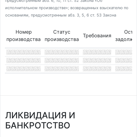
предусмотренным абз. 6, 10, 11 ст. 52 Закона «Об
исполнительном производстве»; возвращенных взыскателю по
основаниям, предусмотренным абз. 3, 5, 6 ст. 53 Закона
Номер
Статус
Оста
Требования
производства
производства
задолже
ЛИКВИДАЦИЯ И
БАНКРОТСТВО