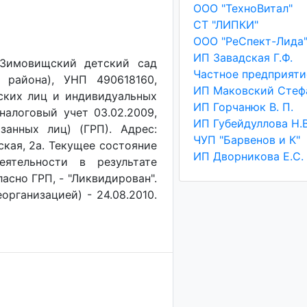
ООО "ТехноВитал"
CТ "ЛИПКИ"
ООО "РеСпект-Лида
ИП Завадская Г.Ф.
"Зимовищский детский сад
 района), УНП 490618160,
ских лиц и индивидуальных
ИП Горчанюк В. П.
налоговый учет 03.02.2009,
ИП Губейдуллова Н.В
анных лиц) (ГРП). Адрес:
ЧУП "Барвенов и К"
ская, 2а. Текущее состояние
ИП Дворникова Е.С.
еятельности в результате
асно ГРП, - "Ликвидирован".
организацией) - 24.08.2010.