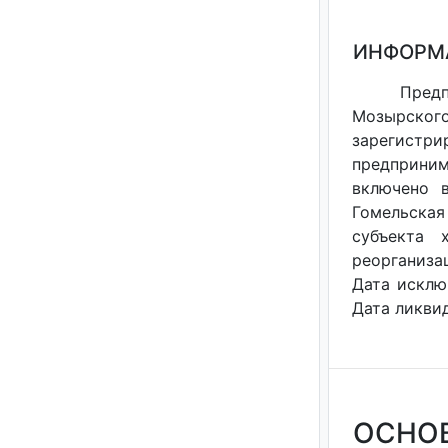
ИНФОРМ
Пред
Мозырског
зарегистри
предприним
включено в
Гомельская 
субъекта 
реорганизац
Дата исклю
Дата ликвид
ОСНО