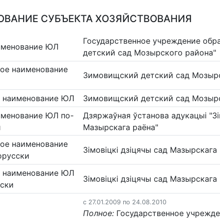
ВАНИЕ СУБЪЕКТА ХОЗЯЙСТВОВАНИЯ
Государственное учреждение обр
именование ЮЛ
детский сад Мозырского района"
ое наименование
Зимовищский детский сад Мозырс
 наименование ЮЛ
Зимовищский детский сад Мозыр
именование ЮЛ по-
Дзяржаўная ўстанова адукацыі "Зі
и
Мазырскага раёна"
ое наименование
Зімовіцкі дзіцячы сад Мазырскага
орусски
 наименование ЮЛ
Зімовіцкі дзіцячы сад Мазырскага
сски
c 27.01.2009 по 24.08.2010
Полное:
Государственное учрежде