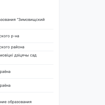
азования "Зимовищский
кого р-на
ского района
мовіцкі дзіцячы сад
 раёна
 раёна
ние образования