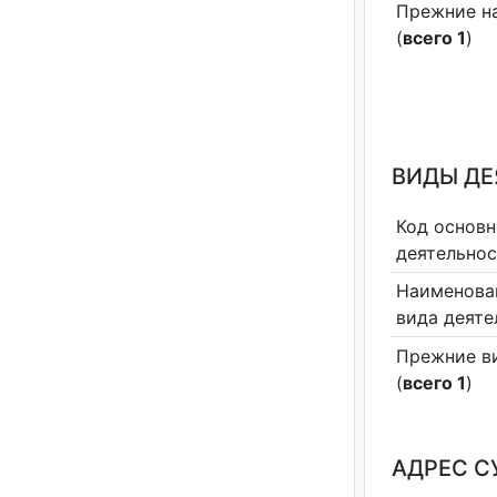
Прежние н
(
всего 1
)
ВИДЫ Д
Код основн
деятельно
Наименова
вида деяте
Прежние в
(
всего 1
)
АДРЕС С