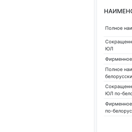
НАИМЕНО
Полное на
Сокращенн
ЮЛ
Фирменное
Полное на
белорусск
Сокращенн
ЮЛ по-бел
Фирменное
по-белору