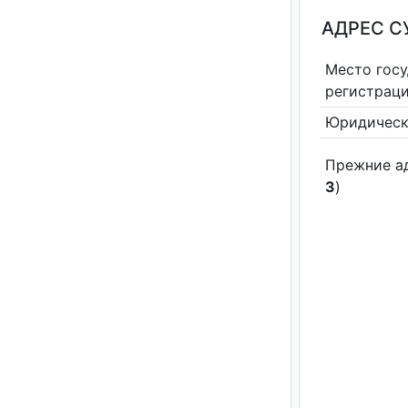
АДРЕС С
Место гос
регистрац
Юридическ
Прежние а
3
)