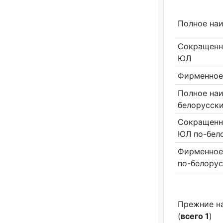
Полное на
Сокращенн
ЮЛ
Фирменное
Полное на
белорусск
Сокращенн
ЮЛ по-бел
Фирменное
по-белору
Прежние н
(
всего 1
)