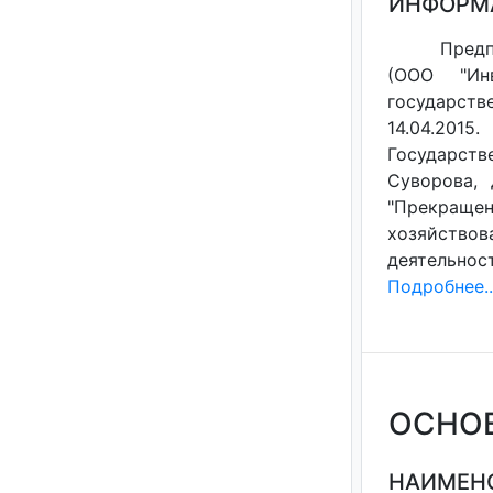
ИНФОРМ
Предп
(ООО "Инв
государст
14.04.201
Государств
Суворова, 
"Прекращен
хозяйствов
деятельнос
Подробнее..
ОСНО
НАИМЕНО