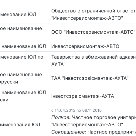
Общество с ограниченной ответс
именование ЮЛ
"Инвестсервисмонтаж-АВТО"
ое наименование
ООО "Инвестсервисмонтаж-АВТО"
 наименование ЮЛ
Инвестсервисмонтаж-АВТО
именование ЮЛ по-
Таварыства з абмежаванай адказн
и
АУТА"
ое наименование
ТАА "Iнвестсэрвiсмантаж-АУТА"
орусски
 наименование ЮЛ
Iнвестсэрвiсмантаж-АУТА
сски
c 14.04.2015 по 08.11.2016
Полное:
Частное торговое унитар
аименования ЮЛ
"Инвестсервисмонтаж-АВТО"
Сокращенное:
Частное предприят