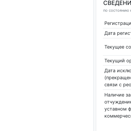
СВЕДЕНИ
по состоянию н
Регистрац
Дата реги
Текущее со
Текущий ор
Дата исклю
(прекращен
связи с ре
Наличие за
отчуждение
уставном 
коммерчес