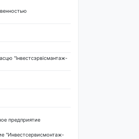
твенностью
асцю "Iнвестсэрвiсмантаж-
ное предприятие
ие "Инвестсервисмонтаж-