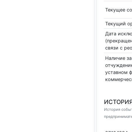
Текущее со
Текущий ор
Дата исклю
(прекращен
связи с ре
Наличие за
отчуждение
уставном 
коммерчес
ИСТОРИЯ
История событ
предпринимат