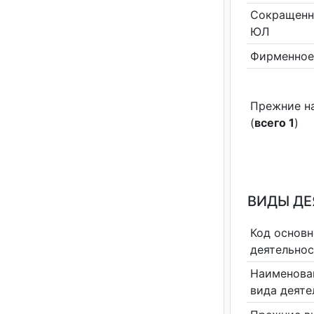
Сокращенн
ЮЛ
Фирменное
Прежние н
(
всего 1
)
ВИДЫ Д
Код основн
деятельно
Наименова
вида деяте