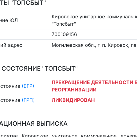
ТЫ "ТОПСБЫТ"
Кировское унитарное коммунальн
ние ЮЛ
"Топсбыт"
700109156
ий адрес
Могилевская обл., г. п. Кировск, п
 СОСТОЯНИЕ "ТОПСБЫТ"
ПРЕКРАЩЕНИЕ ДЕЯТЕЛЬНОСТИ В
остояние
(ЕГР)
РЕОРГАНИЗАЦИИ
остояние
(ГРП)
ЛИКВИДИРОВАН
АЦИОННАЯ ВЫПИСКА
приятие Кировское унитарное коммунальное дочерн