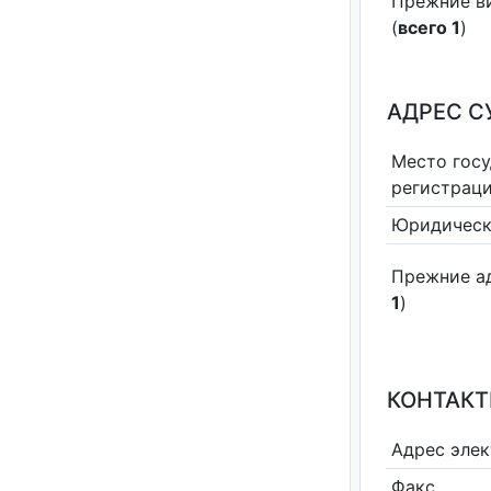
Прежние в
(
всего 1
)
АДРЕС С
Место гос
регистрац
Юридическ
Прежние а
1
)
КОНТАКТ
Адрес эле
Факс