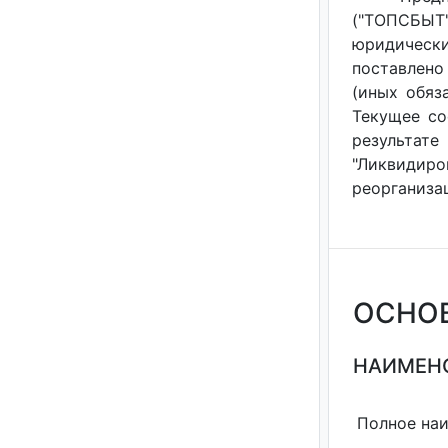
("ТОПСБЫТ
юридическ
поставлено
(иных обяза
Текущее со
результате
"Ликвидир
реорганизац
ОСНО
НАИМЕНО
Полное на