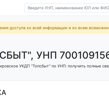
ения доступа ко всей информации и ко всем возможн
СБЫТ", УНП 70010915
ировское УКДП "Топсбыт" по УНП: получить полные свед
КА