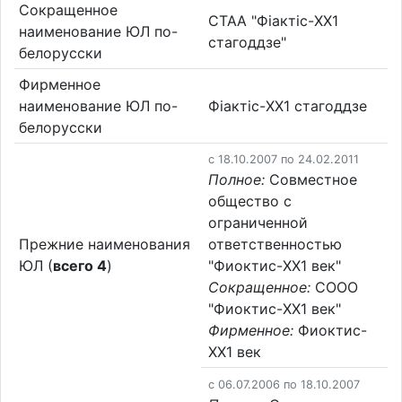
Сокращенное
СТАА "Фіактіс-XX1
наименование ЮЛ по-
стагоддзе"
белорусски
Фирменное
наименование ЮЛ по-
Фіактіс-XX1 стагоддзе
белорусски
c 18.10.2007 по 24.02.2011
Полное:
Совместное
общество с
ограниченной
Прежние наименования
ответственностью
ЮЛ (
всего 4
)
"Фиоктис-XX1 век"
Сокращенное:
СООО
"Фиоктис-XX1 век"
Фирменное:
Фиоктис-
XX1 век
c 06.07.2006 по 18.10.2007