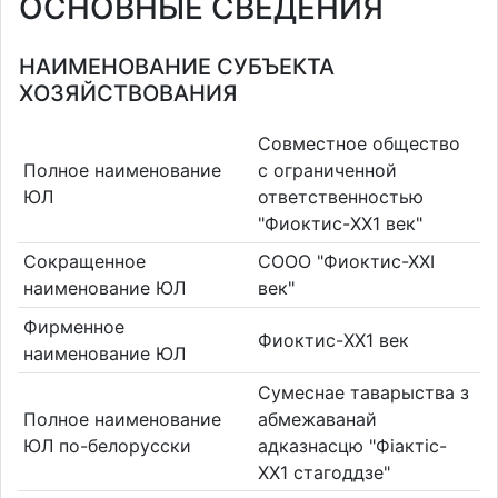
ОСНОВНЫЕ СВЕДЕНИЯ
НАИМЕНОВАНИЕ СУБЪЕКТА
ХОЗЯЙСТВОВАНИЯ
Совместное общество
Полное наименование
с ограниченной
ЮЛ
ответственностью
"Фиоктис-XX1 век"
Сокращенное
СООО "Фиоктис-ХХI
наименование ЮЛ
век"
Фирменное
Фиоктис-XX1 век
наименование ЮЛ
Сумеснае таварыства з
Полное наименование
абмежаванай
ЮЛ по-белорусски
адказнасцю "Фіактіс-
XX1 стагоддзе"