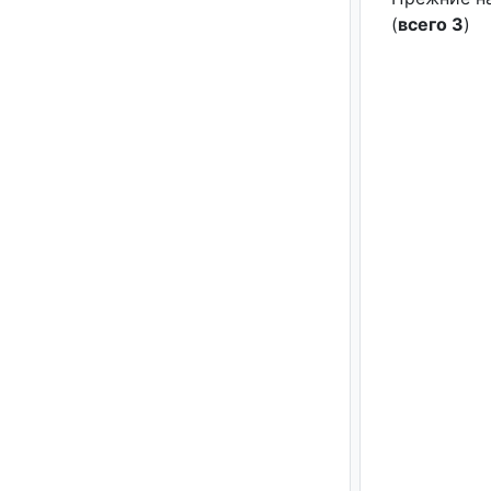
(
всего 3
)