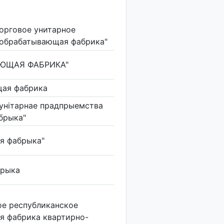
орговое унитарное
ообрабатывающая фабрика"
АЮЩАЯ ФАБРИКА"
щая фабрика
унiтарнае прадпрыемства
брыка"
я фабрыка"
брыка
е республиканское
я фабрика квартирно-