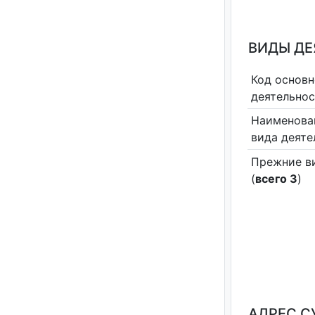
ВИДЫ Д
Код основн
деятельно
Наименова
вида деяте
Прежние в
(
всего 3
)
АДРЕС С