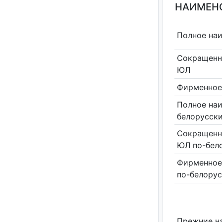
НАИМЕНО
Полное на
Сокращенн
ЮЛ
Фирменное
Полное на
белорусск
Сокращенн
ЮЛ по-бел
Фирменное
по-белору
Прежние н