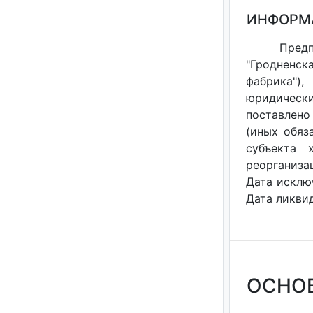
ИНФОРМ
Пред
"Гродненск
фабрика")
юридическ
поставлено
(иных обяз
субъекта 
реорганизац
Дата исклю
Дата ликвид
ОСНО