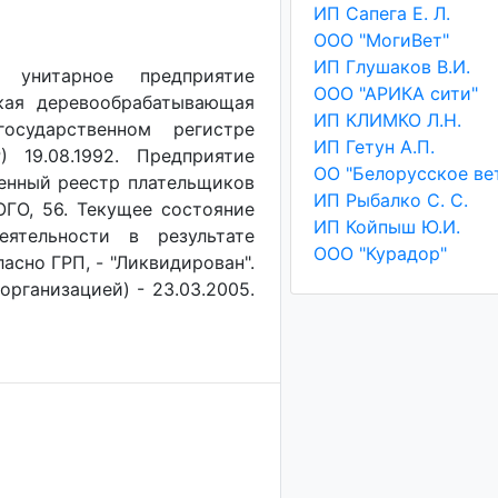
ИП Сапега Е. Л.
ООО "МогиВет"
ИП Глушаков В.И.
е унитарное предприятие
ООО "АРИКА сити"
кая деревообрабатывающая
ИП КЛИМКО Л.Н.
осударственном регистре
ИП Гетун А.П.
 19.08.1992. Предприятие
венный реестр плательщиков
ИП Рыбалко С. С.
ОГО, 56. Текущее состояние
ИП Койпыш Ю.И.
еятельности в результате
ООО "Курадор"
асно ГРП, - "Ликвидирован".
организацией) - 23.03.2005.