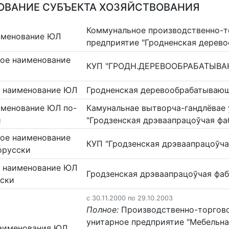
ВАНИЕ СУБЪЕКТА ХОЗЯЙСТВОВАНИЯ
Коммунальное производственно-т
именование ЮЛ
предприятие "Гродненская дерев
ое наименование
КУП "ГРОДН.ДЕРЕВООБРАБАТЫВ
 наименование ЮЛ
Гродненская деревообрабатываю
именование ЮЛ по-
Камунальнае вытворча-гандлёвае 
и
"Гродзенская дрэваапрацоўчая фа
ое наименование
КУП "Гродзенская дрэваапрацоўча
орусски
 наименование ЮЛ
Гродзенская дрэваапрацоўчая фа
сски
c 30.11.2000 по 29.10.2003
Полное:
Производственно-торгово
унитарное предприятие "Мебельна
аименования ЮЛ