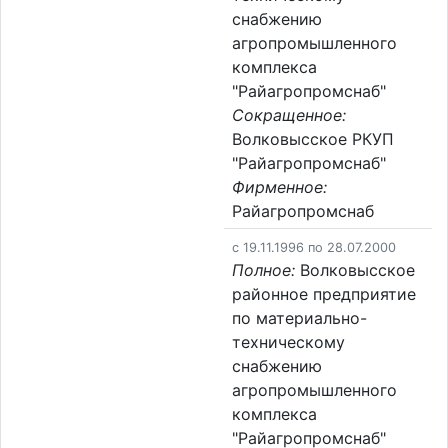
снабжению
агропромышленного
комплекса
"Райагропромснаб"
Сокращенное:
Волковысское РКУП
"Райагропромснаб"
Фирменное:
Райагропромснаб
c 19.11.1996 по 28.07.2000
Полное:
Волковысское
районное предприятие
по материально-
техническому
снабжению
агропромышленного
комплекса
"Райагропромснаб"