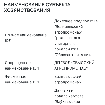
НАИМЕНОВАНИЕ СУБЪЕКТА
ХОЗЯЙСТВОВАНИЯ
Дочернее предприятие
"Волковысский
агропромснаб"
Полное наименование
Гродненского
ЮЛ
унитарного
предприятия
"Облсельхозтехника"
Сокращенное
ДП "ВОЛКОВЫССКИЙ
наименование ЮЛ
АГРОПРОМСНАБ"
Фирменное
Волковысский
наименование ЮЛ
агропромснаб
Даччынае
прадпрыемтсва
"Ваўкавыскае