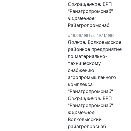
Сокращенное:
ВРП
"Райагропромснаб"
Фирменное:
Райагропромснаб
c 18.06.1991 по 19.11.1996
Полное:
Волковысское
районное предприятие
по материально-
техническому
снабжению
агропромышленного
комплекса
"Райагропромснаб"
Сокращенное:
ВРП
"Райагропромснаб"
Фирменное:
Волковысский
райагропроснаб