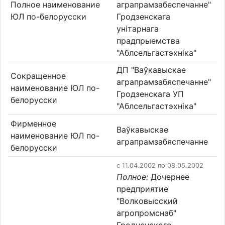
Полное наименование
аграпрамзабеспечанне"
ЮЛ по-белорусски
Гродзенскага
унітарнага
прадпрыемства
"Аблсельгастэхніка"
ДП "Ваўкавыскае
Сокращенное
аграпрамзабяспечанне"
наименование ЮЛ по-
Гродзенскага УП
белорусски
"Аблсельгастэхніка"
Фирменное
Ваўкавыскае
наименование ЮЛ по-
аграпрамзабяспечанне
белорусски
c 11.04.2002 по 08.05.2002
Полное:
Дочернее
предприятие
"Волковысский
агропромснаб"