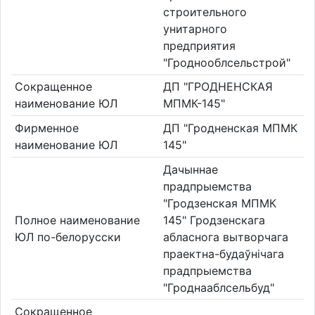
строительного
унитарного
предприятия
"Гроднооблсельстрой"
Сокращенное
ДП "ГРОДНЕНСКАЯ
наименование ЮЛ
МПМК-145"
Фирменное
ДП "Гродненская МПМК
наименование ЮЛ
145"
Дачыннае
прадпрыемства
"Гродзенская МПМК
Полное наименование
145" Гродзенскага
ЮЛ по-белорусски
абласнога вытворчага
праектна-будаўнічага
прадпрыемства
"Гроднааблсельбуд"
Сокращенное