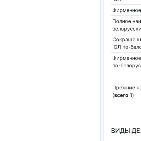
Фирменное
Полное на
белорусск
Сокращенн
ЮЛ по-бел
Фирменное
по-белору
Прежние н
(
всего 1
)
ВИДЫ Д