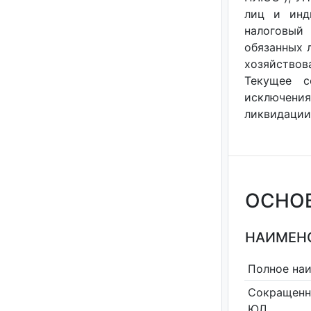
лиц и инди
налоговый
обязанных л
хозяйствов
Текущее с
исключения
ликвидации 
ОСНО
НАИМЕНО
Полное на
Сокращенн
ЮЛ