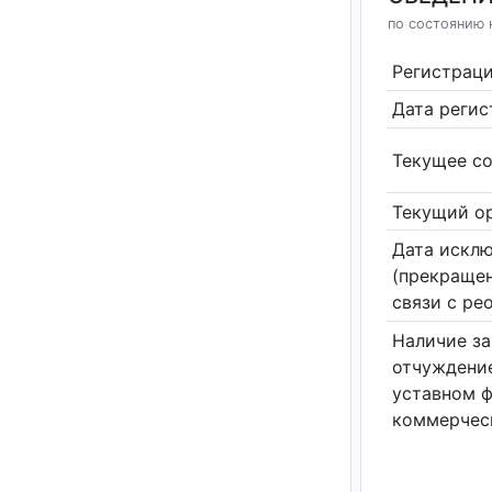
по состоянию н
Регистрац
Дата реги
Текущее со
Текущий ор
Дата исклю
(прекращен
связи с ре
Наличие за
отчуждение
уставном 
коммерчес