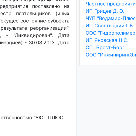
редприятие поставлено на
ИП Грицев Д. О.
еестр плательщиков (иных
ЧУП "Водамир-Плюс
. Текущее состояние субъекта
ИП Своятыцкий Г.В.
результате реорганизации".
ООО "Гидрополимер
, - "Ликвидирован". Дата
ИП Яновская Н.С.
изацией) - 30.08.2013. Дата
СП "Брест-Бор"
ООО "ИнжинирингЭл
етственностью "УЮТ ПЛЮС"