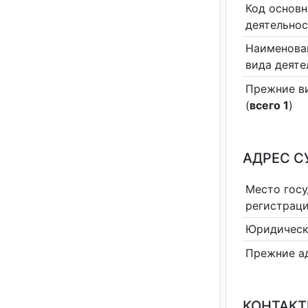
Код основн
деятельно
Наименова
вида деяте
Прежние в
(
всего 1
)
АДРЕС С
Место гос
регистрац
Юридическ
Прежние а
КОНТАКТ