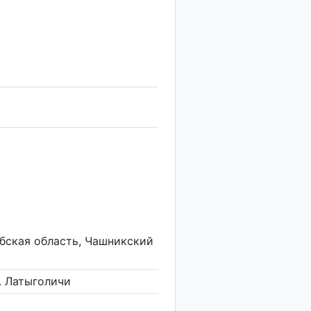
ебская область, Чашникский
д. Латыголичи