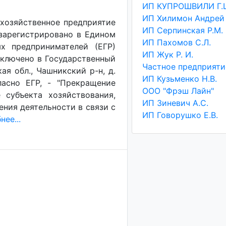
ИП КУПРОШВИЛИ Г.
хозяйственное предприятие
ИП Серпинская Р.М.
 зарегистрировано в Едином
ИП Пахомов С.Л.
х предпринимателей (ЕГР)
ИП Жук Р. И.
 включено в Государственный
ая обл., Чашникский р-н, д.
ИП Кузьменко Н.В.
ласно ЕГР, - "Прекращение
ООО "Фрэш Лайн"
 субъекта хозяйствования,
ИП Зиневич А.С.
ения деятельности в связи с
ИП Говорушко Е.В.
ее...