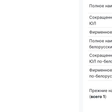
Полное на
Сокращенн
ЮЛ
Фирменное
Полное на
белорусск
Сокращенн
ЮЛ по-бел
Фирменное
по-белору
Прежние н
(
всего 1
)