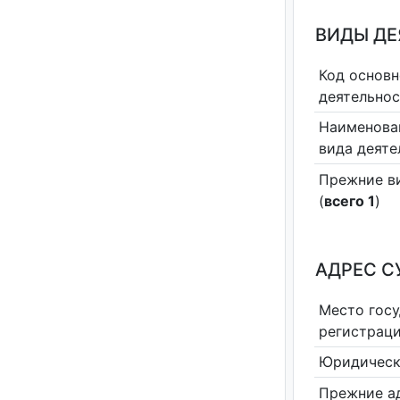
ВИДЫ Д
Код основн
деятельно
Наименова
вида деяте
Прежние в
(
всего 1
)
АДРЕС С
Место гос
регистрац
Юридическ
Прежние а