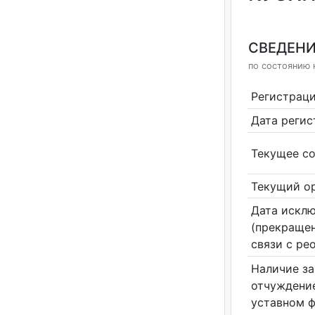
СВЕДЕНИ
по состоянию н
Регистрац
Дата реги
Текущее со
Текущий ор
Дата исклю
(прекращен
связи с ре
Наличие за
отчуждение
уставном 