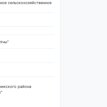
ное сельскохозяйственное
лічы"
никского района
и"