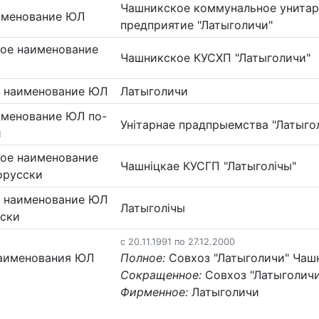
Чашникское коммунальное унитар
именование ЮЛ
предприятие "Латыголичи"
ое наименование
Чашникское КУСХП "Латыголичи"
 наименование ЮЛ
Латыголичи
именование ЮЛ по-
Унiтарнае прадпрыемства "Латыго
и
ое наименование
Чашніцкае КУСГП "Латыголічы"
орусски
 наименование ЮЛ
Латыголічы
сски
c 20.11.1991 по 27.12.2000
аименования ЮЛ
Полное:
Совхоз "Латыголичи" Чаш
Сокращенное:
Совхоз "Латыголич
Фирменное:
Латыголичи