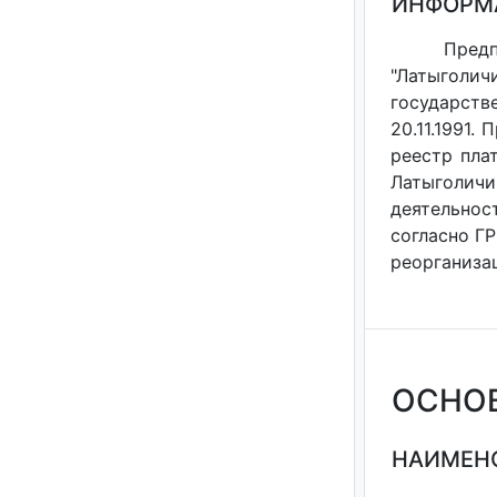
ИНФОРМ
Предп
"Латыголич
государст
20.11.1991.
реестр плат
Латыголичи
деятельнос
согласно ГР
реорганизац
ОСНО
НАИМЕНО