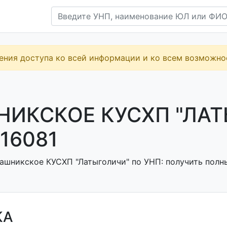
ения доступа ко всей информации и ко всем возможн
ИКСКОЕ КУСХП "ЛАТ
16081
ашникское КУСХП "Латыголичи" по УНП: получить полны
КА