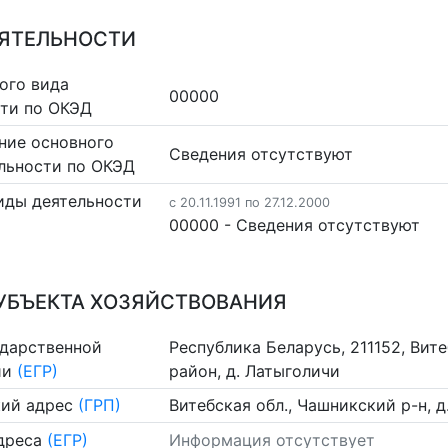
ЕЯТЕЛЬНОСТИ
ого вида
00000
сти по ОКЭД
ние основного
Cведения отсутствуют
льности по ОКЭД
иды деятельности
c 20.11.1991 по 27.12.2000
00000 - Cведения отсутствуют
УБЪЕКТА ХОЗЯЙСТВОВАНИЯ
ударственной
Республика Беларусь, 211152, Вит
ии
(ЕГР)
район, д. Латыголичи
ий адрес
(ГРП)
Витебская обл., Чашникский р-н, 
дреса
(ЕГР)
Информация отсутствует