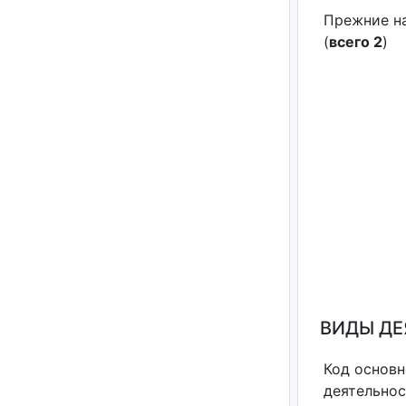
Прежние н
(
всего 2
)
ВИДЫ Д
Код основн
деятельно