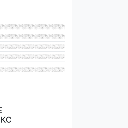
Е
УКС