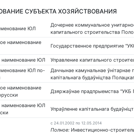
ВАНИЕ СУБЪЕКТА ХОЗЯЙСТВОВАНИЯ
Дочернее коммунальное унитарно
именование ЮЛ
капитального строительства Поло
ое наименование
Государственное предприятие "УК
 наименование ЮЛ
Управление капитального строите
именование ЮЛ по-
Даччынае камунальнае ўнітарнае 
и
капітальнага будаўніцтва Полацка
ое наименование
Дзяржаўнае прадпрыемства "УКБ 
орусски
 наименование ЮЛ
Упраўленне капітальнага будаўніц
сски
c 24.01.2002 по 12.05.2014
Полное:
Инвестиционно-строител