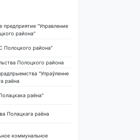
е предприятие "Управление
цкого района"
С Полоцкого района"
льства Полоцкого района
прадпрыемства "Упраўленне
га раёна
Полацкака раёна"
тва Полацкага раёна
ьное коммунальное