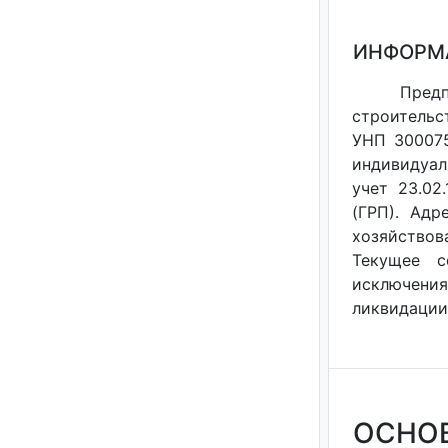
ИНФОРМ
Предп
строительс
УНП 300075
индивидуал
учет 23.02
(ГРП). Адр
хозяйствов
Текущее с
исключения
ликвидации 
ОСНО