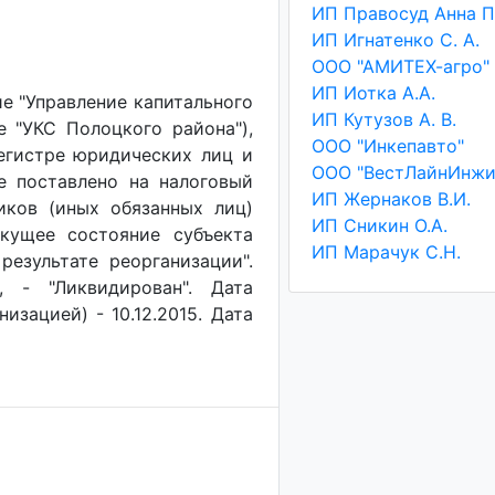
ИП Игнатенко С. А.
ООО "АМИТЕХ-агро"
ИП Иотка А.А.
е "Управление капитального
ИП Кутузов А. В.
е "УКС Полоцкого района"),
ООО "Инкепавто"
егистре юридических лиц и
ие поставлено на налоговый
ИП Жернаков В.И.
иков (иных обязанных лиц)
ИП Сникин О.А.
Текущее состояние субъекта
ИП Марачук С.Н.
результате реорганизации".
, - "Ликвидирован". Дата
изацией) - 10.12.2015. Дата