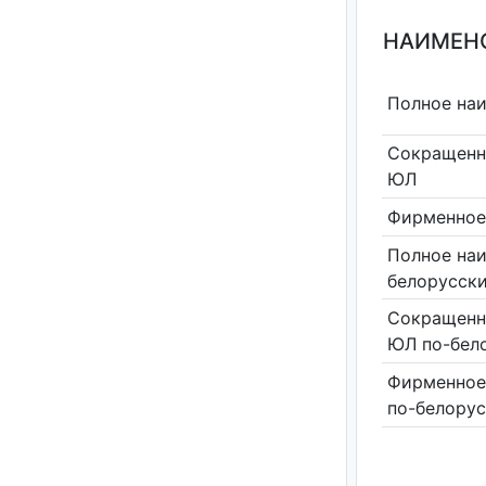
НАИМЕНО
Полное на
Сокращенн
ЮЛ
Фирменное
Полное на
белорусск
Сокращенн
ЮЛ по-бел
Фирменное
по-белору