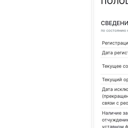
ПОЛОЦ
СВЕДЕНИ
по состоянию н
Регистрац
Дата реги
Текущее со
Текущий ор
Дата исклю
(прекращен
связи с ре
Наличие за
отчуждение
уставном 