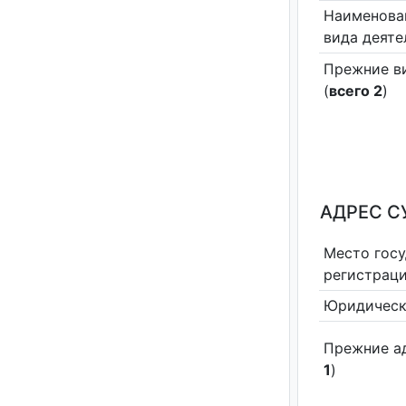
Наименова
вида деяте
Прежние в
(
всего 2
)
АДРЕС С
Место гос
регистрац
Юридическ
Прежние а
1
)