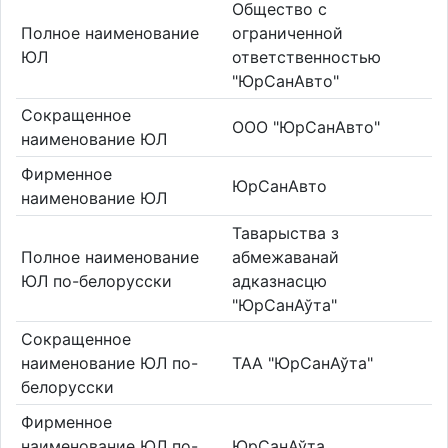
Общество с
Полное наименование
ограниченной
ЮЛ
ответственностью
"ЮрСанАвто"
Сокращенное
ООО "ЮрСанАвто"
наименование ЮЛ
Фирменное
ЮрСанАвто
наименование ЮЛ
Таварыства з
Полное наименование
абмежаванай
ЮЛ по-белорусски
адказнасцю
"ЮрСанАўта"
Сокращенное
наименование ЮЛ по-
ТАА "ЮрСанАўта"
белорусски
Фирменное
наименование ЮЛ по-
ЮрСанАўта