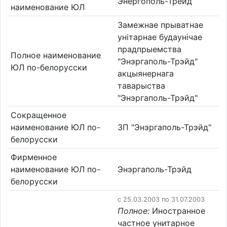
Энергополь-Трейд
наименование ЮЛ
Замежнае прыватнае
унiтарнае будаунiчае
прадпрыемства
Полное наименование
"Энэргаполь-Трэйд"
ЮЛ по-белорусски
акцыянернага
таварыства
"Энэргаполь-Трэйд"
Сокращенное
наименование ЮЛ по-
ЗП "Энэргаполь-Трэйд"
белорусски
Фирменное
наименование ЮЛ по-
Энэргаполь-Трэйд
белорусски
c 25.03.2003 по 31.07.2003
Полное:
Иностранное
частное унитарное