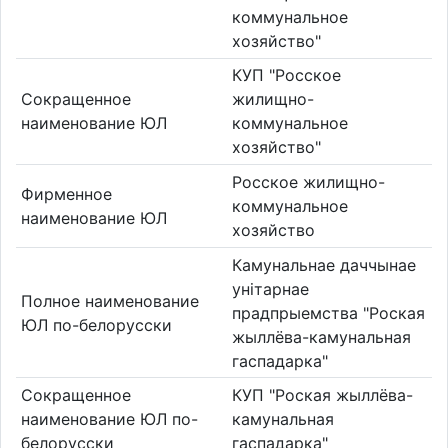
коммунальное
хозяйство"
КУП "Росское
Сокращенное
жилищно-
наименование ЮЛ
коммунальное
хозяйство"
Росское жилищно-
Фирменное
коммунальное
наименование ЮЛ
хозяйство
Камунальнае даччынае
унітарнае
Полное наименование
прадпрыемства "Роская
ЮЛ по-белорусски
жыллёва-камунальная
гаспадарка"
Сокращенное
КУП "Роская жыллёва-
наименование ЮЛ по-
камунальная
белорусски
гаспадарка"