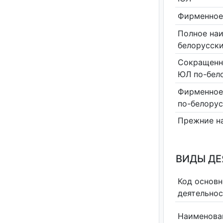
Фирменное
Полное на
белорусск
Сокращенн
ЮЛ по-бел
Фирменное
по-белору
Прежние н
ВИДЫ Д
Код основн
деятельно
Наименова