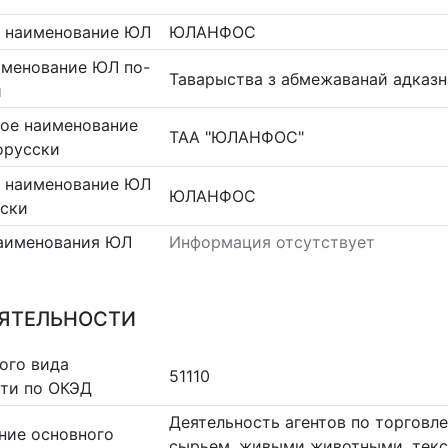
 наименование ЮЛ
ЮЛАНФОС
именование ЮЛ по-
Таварыства з абмежаванай адка
и
ое наименование
ТАА "ЮЛАНФОС"
орусски
 наименование ЮЛ
ЮЛАНФОС
сски
аименования ЮЛ
Информация отсутствует
ЕЯТЕЛЬНОСТИ
ого вида
51110
сти по ОКЭД
Деятельность агентов по торговл
ние основного
сырьем, живыми животными, тек