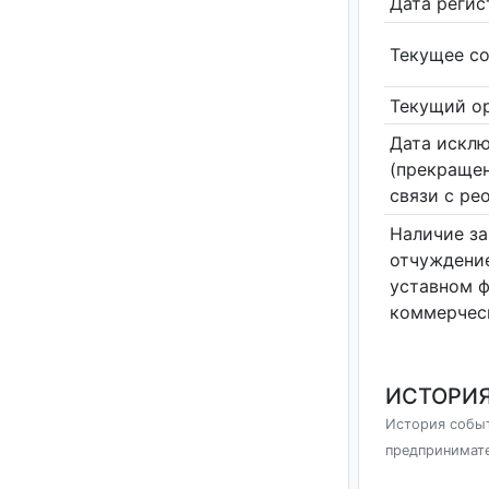
Дата реги
Текущее со
Текущий ор
Дата исклю
(прекращен
связи с ре
Наличие за
отчуждение
уставном 
коммерчес
ИСТОРИЯ
История событ
предпринимат