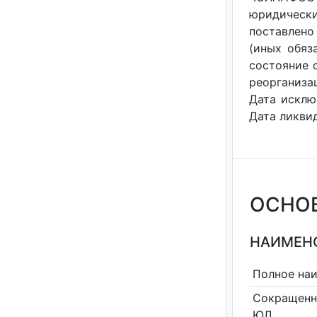
юридическ
поставлено
(иных обяза
состояние с
реорганизац
Дата исклю
Дата ликвид
ОСНО
НАИМЕНО
Полное на
Сокращенн
ЮЛ