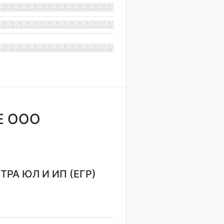
Е ООО
РА ЮЛ И ИП (ЕГР)