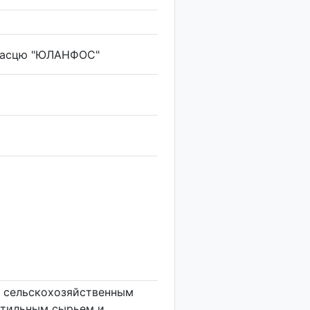
знасцю "ЮЛАНФОС"
е сельскохозяйственным
стильным сырьем и