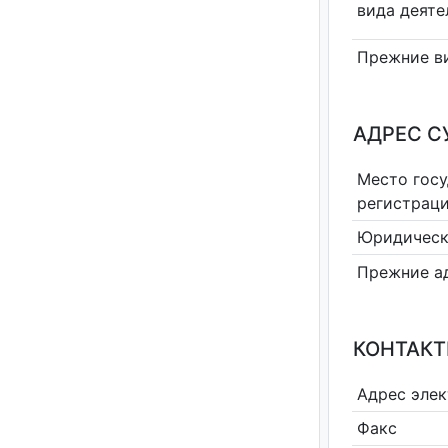
вида деяте
Прежние в
АДРЕС С
Место гос
регистрац
Юридическ
Прежние а
КОНТАКТ
Адрес эле
Факс