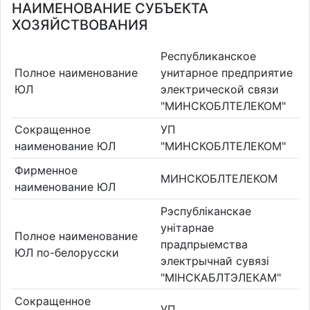
НАИМЕНОВАНИЕ СУБЪЕКТА
ХОЗЯЙСТВОВАНИЯ
Республиканское
Полное наименование
унитарное предприятие
ЮЛ
электрической связи
"МИНСКОБЛТЕЛЕКОМ"
Сокращенное
УП
наименование ЮЛ
"МИНСКОБЛТЕЛЕКОМ"
Фирменное
МИНСКОБЛТЕЛЕКОМ
наименование ЮЛ
Рэспублiканскае
унiтарнае
Полное наименование
прадпрыемства
ЮЛ по-белорусски
электрычнай сувязi
"МIНСКАБЛТЭЛЕКАМ"
Сокращенное
УП