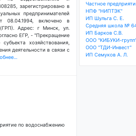
08285, зарегистрировано в
НПФ "НИПТЭК"
уальных предпринимателей
ИП Шульга С. Е.
т 08.04.1994, включено в
ГРП). Адрес: г Минск, ул.
ИП Барков С.В.
огласно ЕГР, - "Прекращение
ООО "КИБУКИ-групп
 субъекта хозяйствования,
ООО "ТДИ-Инвест"
ения деятельности в связи с
ИП Семуков А. Л.
бнее...
приятие по водоснабжению