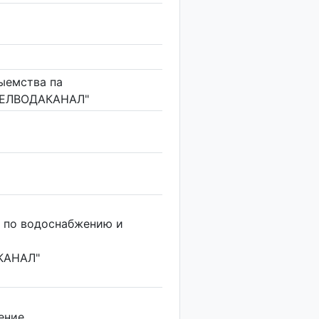
рыемства па
"БЕЛВОДАКАНАЛ"
 по водоснабжению и
КАНАЛ"
ение