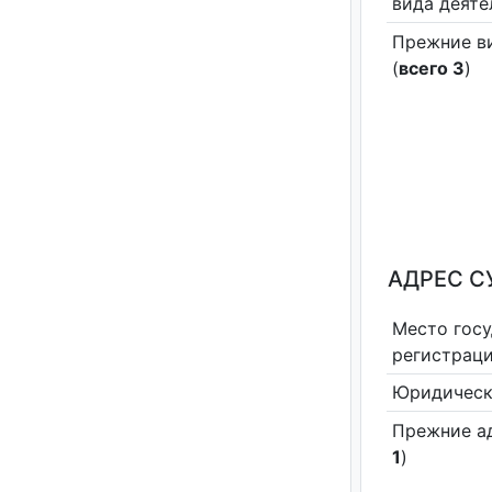
вида деяте
Прежние в
(
всего 3
)
АДРЕС С
Место гос
регистрац
Юридическ
Прежние а
1
)