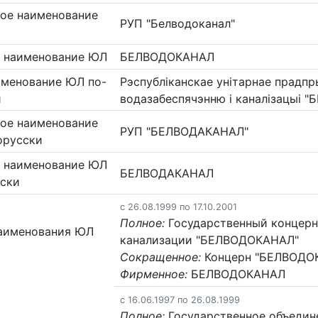
ое наименование
РУП "Белводоканал"
 наименование ЮЛ
БЕЛВОДОКАНАЛ
именование ЮЛ по-
Рэспублiканскае унiтарнае прадп
и
водазабеспячэнню i каналiзацыi 
ое наименование
РУП "БЕЛВОДАКАНАЛ"
орусски
 наименование ЮЛ
БЕЛВОДАКАНАЛ
сски
c 26.08.1999 по 17.10.2001
Полное:
Государственный концерн
аименования ЮЛ
канализации "БЕЛВОДОКАНАЛ"
Сокращенное:
Концерн "БЕЛВОДО
Фирменное:
БЕЛВОДОКАНАЛ
c 16.06.1997 по 26.08.1999
Полное:
Государственное объедин