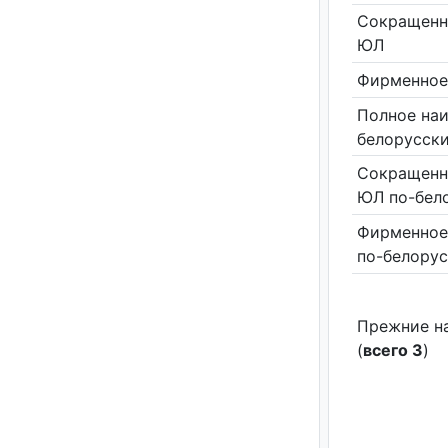
Сокращенн
ЮЛ
Фирменное
Полное на
белорусск
Сокращенн
ЮЛ по-бел
Фирменное
по-белору
Прежние н
(
всего 3
)