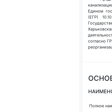
канализаци
Едином гос
(ЕГР) 10.1
Государств
Харьковская
деятельнос
согласно ГР
реорганизац
ОСНО
НАИМЕНО
Полное на