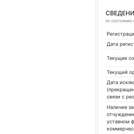
СВЕДЕНИ
по состоянию н
Регистрац
Дата реги
Текущее со
Текущий ор
Дата исклю
(прекращен
связи с ре
Наличие за
отчуждение
уставном 
коммерчес