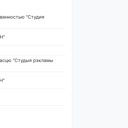
твенностью "Студия
Н"
насцю "Студыя рэкламы
Н"