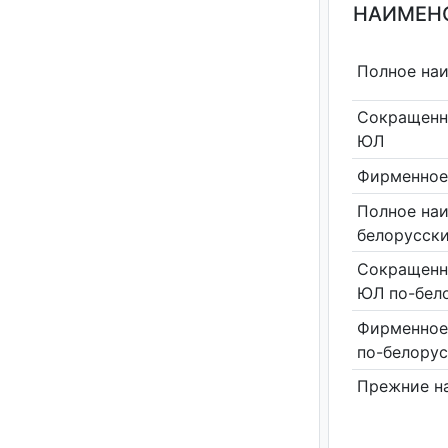
НАИМЕНО
Полное на
Сокращенн
ЮЛ
Фирменное
Полное на
белорусск
Сокращенн
ЮЛ по-бел
Фирменное
по-белору
Прежние н