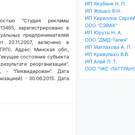
ИП Якубеня Н. П.
ИП Жешко В.Н.
ностью "Студия рекламы
ООО "СЭВАК"
3465, зарегистрировано в
ИП Юруть Н. А.
уальных предпринимателей
ООО "ДМД-Талия"
т 20.11.2007, включено в
ИП Матлахова А. П.
РП). Адрес: Минская обл.,
ИП Кривулько В.В.
. Текущее состояние субъекта
ИП Алай Л. Т.
результате реорганизации".
ООО "ЧКС-ЛАТТРАН
, - "Ликвидирован". Дата
изацией) - 30.06.2015. Дата