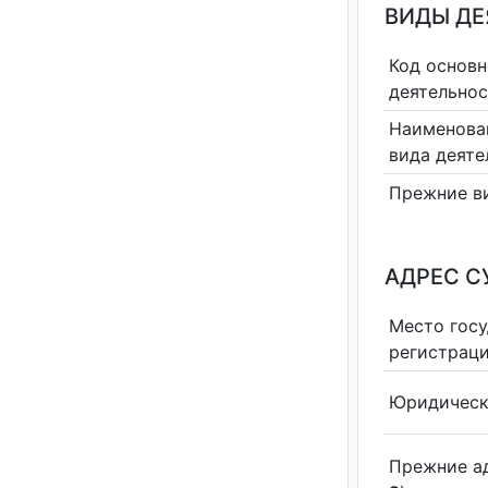
ВИДЫ Д
Код основн
деятельно
Наименова
вида деяте
Прежние в
АДРЕС С
Место гос
регистрац
Юридическ
Прежние а