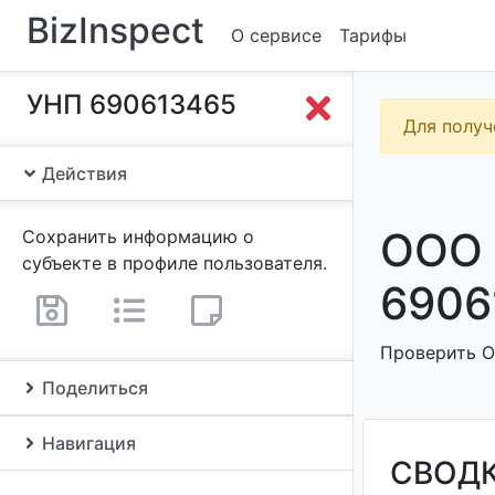
BizInspect
О сервисе
Тарифы
УНП 690613465
Для получ
Действия
ООО 
Сохранить информацию о
субъекте в профиле пользователя.
6906
Проверить О
Поделиться
Навигация
СВОД