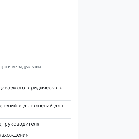
иц и индивидуальных
здаваемого юридического
енений и дополнений для
е) руководителя
нахождения