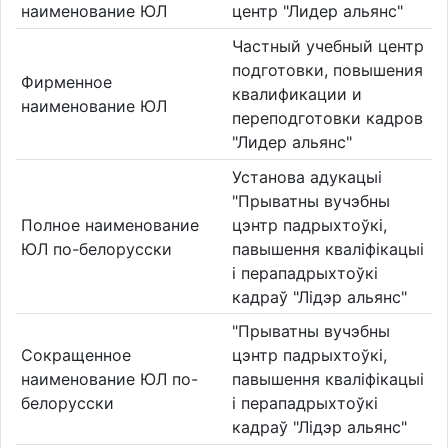
наименование ЮЛ
центр "Лидер альянс"
Частный учебный центр
подготовки, повышения
Фирменное
квалификации и
наименование ЮЛ
переподготовки кадров
"Лидер альянс"
Установа адукацыі
"Прыватны вучэбны
Полное наименование
цэнтр падрыхтоўкі,
ЮЛ по-белорусски
павышення кваліфікацыі
і перападрыхтоўкі
кадраў "Лідэр альянс"
"Прыватны вучэбны
Сокращенное
цэнтр падрыхтоўкі,
наименование ЮЛ по-
павышення кваліфікацыі
белорусски
і перападрыхтоўкі
кадраў "Лідэр альянс"