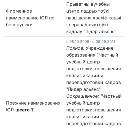
Прыватны вучэбны
Фирменное
цэнтр падрыхтоўкі,
наименование ЮЛ по-
павышення кваліфікацыі
белорусски
і перападрыхтоўкі
кадраў "Лідэр альянс"
c 08.10.2009 по 09.09.2011
Полное:
Учреждение
образования "Частный
учебный центр
подготовки, повышения
квалификации и
переподготовки кадров
"Лидер альянс"
Сокращенное:
"Частный
Прежние наименования
учебный центр
ЮЛ (
всего 1
)
подготовки, повышения
квалификации и
переподготовки кадров