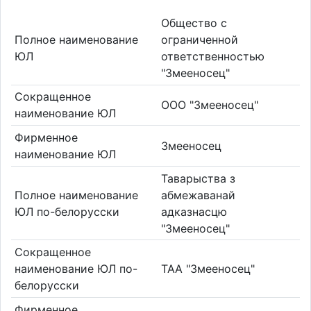
Общество с
Полное наименование
ограниченной
ЮЛ
ответственностью
"Змееносец"
Сокращенное
ООО "Змееносец"
наименование ЮЛ
Фирменное
Змееносец
наименование ЮЛ
Таварыства з
Полное наименование
абмежаванай
ЮЛ по-белорусски
адказнасцю
"Змееносец"
Сокращенное
наименование ЮЛ по-
ТАА "Змееносец"
белорусски
Фирменное