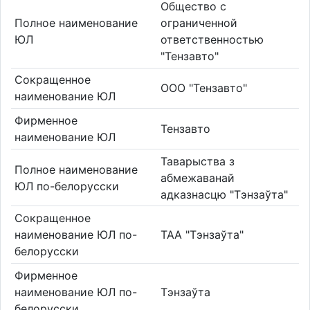
Общество с
Полное наименование
ограниченной
ЮЛ
ответственностью
"Тензавто"
Сокращенное
ООО "Тензавто"
наименование ЮЛ
Фирменное
Тензавто
наименование ЮЛ
Таварыства з
Полное наименование
абмежаванай
ЮЛ по-белорусски
адказнасцю "Тэнзаўта"
Сокращенное
наименование ЮЛ по-
ТАА "Тэнзаўта"
белорусски
Фирменное
наименование ЮЛ по-
Тэнзаўта
белорусски