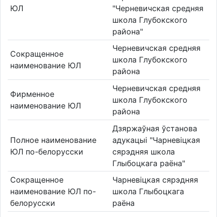
ЮЛ
"Черневичская средняя
школа Глубокского
района"
Черневичская средняя
Сокращенное
школа Глубокского
наименование ЮЛ
района
Черневичская средняя
Фирменное
школа Глубокского
наименование ЮЛ
района
Дзяржаўная ўстанова
Полное наименование
адукацыі "Чарневіцкая
ЮЛ по-белорусски
сярэдняя школа
Глыбоцкага раёна"
Сокращенное
Чарневіцкая сярэдняя
наименование ЮЛ по-
школа Глыбоцкага
белорусски
раёна