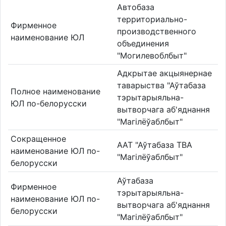
Автобаза
территориально-
Фирменное
производственного
наименование ЮЛ
объединения
"Могилевоблбыт"
Адкрытае акцыянернае
таварыства "Аўтабаза
Полное наименование
тэрытарыяльна-
ЮЛ по-белорусски
вытворчага аб'яднання
"Магілёўаблбыт"
Сокращенное
ААТ "Аўтабаза ТВА
наименование ЮЛ по-
"Магілёўаблбыт"
белорусски
Аўтабаза
Фирменное
тэрытарыяльна-
наименование ЮЛ по-
вытворчага аб'яднання
белорусски
"Магілёўаблбыт"