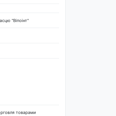
сцю "Віпоінт"
орговля товарами