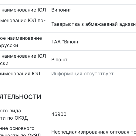
 наименование ЮЛ
Випоинт
именование ЮЛ по-
Таварыства з абмежаванай адказна
и
ое наименование
ТАА "Віпоінт"
орусски
 наименование ЮЛ
Віпоінт
сски
аименования ЮЛ
Информация отсутствует
ЕЯТЕЛЬНОСТИ
ого вида
46900
сти по ОКЭД
ние основного
Неспециализированная оптовая т
льности по ОКЭД