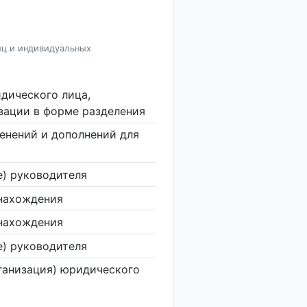
иц и индивидуальных
дического лица,
изации в форме разделения
енений и дополнений для
е) руководителя
нахождения
нахождения
е) руководителя
ганизация) юридического