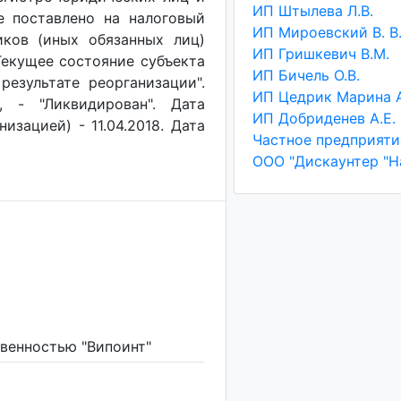
ИП Штылева Л.В.
ие поставлено на налоговый
ИП Мироевский В. В
иков (иных обязанных лиц)
ИП Гришкевич В.М.
 Текущее состояние субъекта
ИП Бичель О.В.
результате реорганизации".
, - "Ликвидирован". Дата
ИП Добриденев А.Е.
изацией) - 11.04.2018. Дата
венностью "Випоинт"