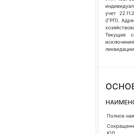
индивидуал
учет 22.11
(ГРП). Адре
хозяйствов
Текущее с
исключения
ликвидации 
ОСНО
НАИМЕНО
Полное на
Сокращенн
ЮЛ