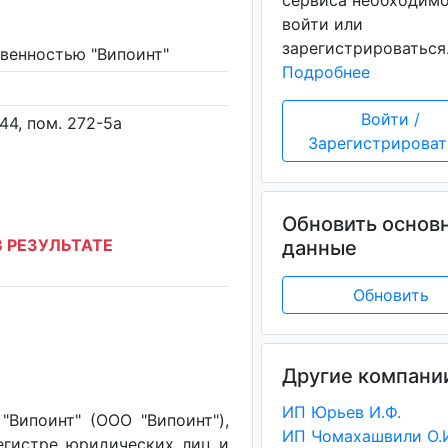
сервиса необходим
войти или
зарегистрироваться
венностью "Випоинт"
Подробнее
Войти /
44, пом. 272-5а
Зарегистрироват
Обновить основ
 РЕЗУЛЬТАТЕ
данные
Обновить
Другие компани
ИП Юрьев И.Ф.
Випоинт" (ООО "Випоинт"),
ИП Чомахашвили О.
егистре юридических лиц и