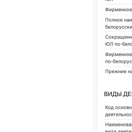
Фирменное
Полное на
белорусск
Сокращенн
ЮЛ по-бел
Фирменное
по-белору
Прежние н
ВИДЫ Д
Код основн
деятельно
Наименова
вида деяте