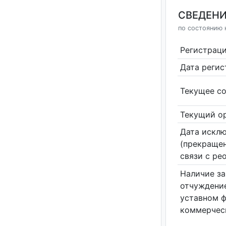
СВЕДЕНИ
по состоянию н
Регистрац
Дата реги
Текущее со
Текущий ор
Дата исклю
(прекращен
связи с ре
Наличие за
отчуждение
уставном 
коммерчес