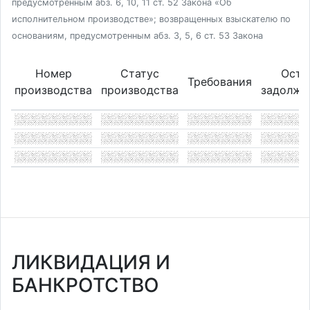
предусмотренным абз. 6, 10, 11 ст. 52 Закона «Об
исполнительном производстве»; возвращенных взыскателю по
основаниям, предусмотренным абз. 3, 5, 6 ст. 53 Закона
Номер
Статус
Оста
Требования
производства
производства
задолже
ЛИКВИДАЦИЯ И
БАНКРОТСТВО