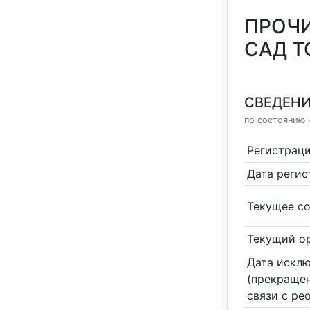
ПРОЧИ
САД Т
СВЕДЕНИ
по состоянию н
Регистрац
Дата реги
Текущее со
Текущий ор
Дата исклю
(прекращен
связи с ре