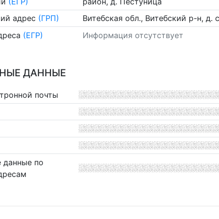
ии
(ЕГР)
район, д. Пестуница
ий адрес
(ГРП)
Витебская обл., Витебский р-н, д. 
дреса
(ЕГР)
Информация отсутствует
НЫЕ ДАННЫЕ
ктронной почты
 данные по
дресам