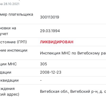
на 28.10.2021
омер плательщика
300113019
новки на
29.03.1994
учет
стояние (ГРП)
ЛИКВИДИРОВАН
ние инспекции
Инспекция МНС по Витебскому ра
кции МНС
305
идации
2008-12-23
иквидации
-
ождения
Витебская обл., Витебский р-н, д. 
ий адрес)