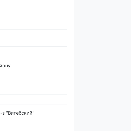
йону
с-з "Витебский"