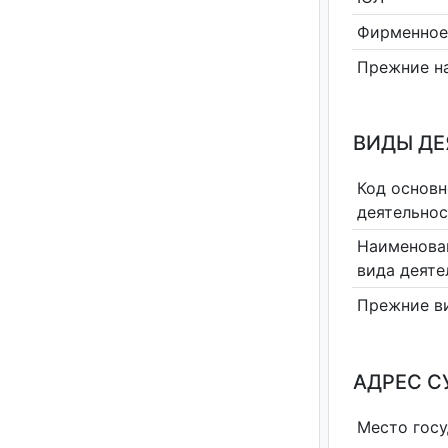
Фирменное
Прежние н
ВИДЫ Д
Код основн
деятельно
Наименова
вида деяте
Прежние в
АДРЕС С
Место гос