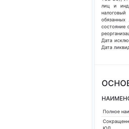
лиц и инди
налоговый
обязанных 
состояние с
реорганизац
Дата исклю
Дата ликвид
ОСНО
НАИМЕНО
Полное на
Сокращенн
ЮЛ