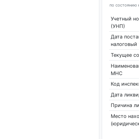
по состоянию 
Учетный н
(УНП)
Дата поста
налоговый 
Текущее со
Наименова
МНС
Код инспе
Дата ликв
Причина л
Место нах
(юридическ