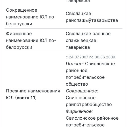
таварысва
Сокращенное
Свіслацкае
наименование ЮЛ по-
райспажыўтаварыства
белорусски
Фирменное
Свіслацкае раённае
наименование ЮЛ по-
спажывецкае
белорусски
таварысва
c 24.07.2007 по 30.06.2009
Полное:
Свислочское
районное
потребительское
общество
Прежние наименования
Сокращенное:
ЮЛ (
всего 11
)
Свислочское
райпотребобщество
Фирменное:
Свислочское районное
потребительское