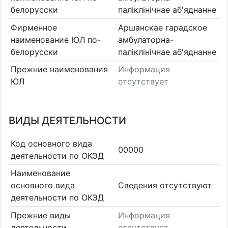
белорусски
паліклінічнае аб'яднанне
Фирменное
Аршанскае гарадское
наименование ЮЛ по-
амбулаторна-
белорусски
паліклінічнае аб'яднанне
Прежние наименования
Информация
ЮЛ
отсутствует
ВИДЫ ДЕЯТЕЛЬНОСТИ
Код основного вида
00000
деятельности по ОКЭД
Наименование
основного вида
Cведения отсутствуют
деятельности по ОКЭД
Прежние виды
Информация
деятельности
отсутствует