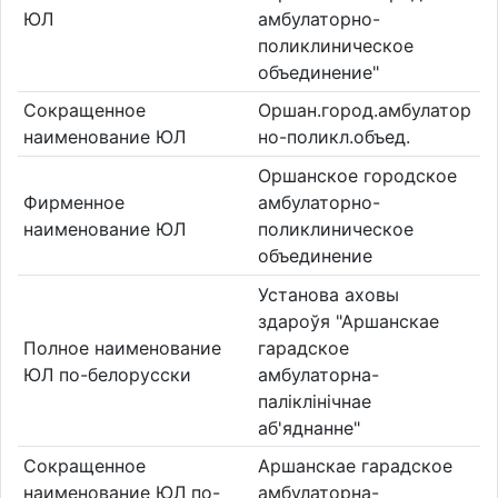
ЮЛ
амбулаторно-
поликлиническое
объединение"
Сокращенное
Оршан.город.амбулатор
наименование ЮЛ
но-поликл.объед.
Оршанское городское
Фирменное
амбулаторно-
наименование ЮЛ
поликлиническое
объединение
Установа аховы
здароўя "Аршанскае
Полное наименование
гарадское
ЮЛ по-белорусски
амбулаторна-
паліклінічнае
аб'яднанне"
Сокращенное
Аршанскае гарадское
наименование ЮЛ по-
амбулаторна-