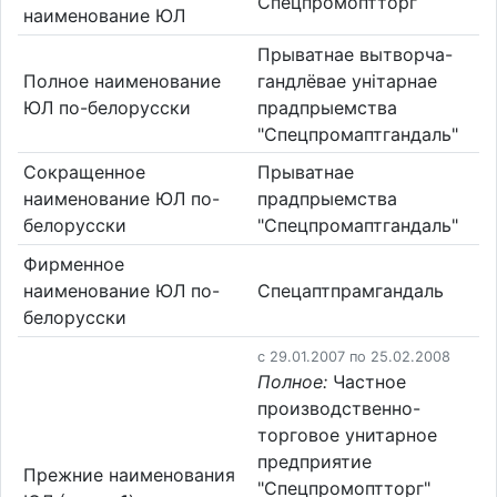
Спецпромоптторг
наименование ЮЛ
Прыватнае вытворча-
Полное наименование
гандлёвае унітарнае
ЮЛ по-белорусски
прадпрыемства
"Спецпромаптгандаль"
Сокращенное
Прыватнае
наименование ЮЛ по-
прадпрыемства
белорусски
"Спецпромаптгандаль"
Фирменное
наименование ЮЛ по-
Спецаптпрамгандаль
белорусски
c 29.01.2007 по 25.02.2008
Полное:
Частное
производственно-
торговое унитарное
предприятие
Прежние наименования
"Спецпромоптторг"