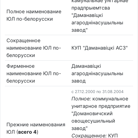
камунальнае унітарнае
прадпрыемтсва
Полное наименование
"Даманавіцкі
ЮЛ по-белорусски
агароднінасушыльны
завод"
Сокращенное
наименование ЮЛ по-
КУП "Даманавіцкі АСЗ"
белорусски
Фирменное
Даманавіцкі
наименование ЮЛ по-
агароднінасушыльны
белорусски
завод
c 27.12.2000 по 31.08.2004
Полное:
коммунальное
унитарное предприятие
"Домановичский
овощесушильный
Прежние наименования
завод"
ЮЛ (
всего 4
)
Сокращенное:
КУП