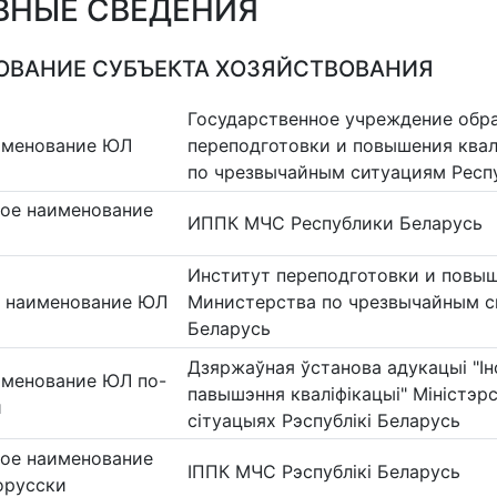
ВНЫЕ СВЕДЕНИЯ
ВАНИЕ СУБЪЕКТА ХОЗЯЙСТВОВАНИЯ
Государственное учреждение обр
именование ЮЛ
переподготовки и повышения ква
по чрезвычайным ситуациям Респ
ое наименование
ИППК МЧС Республики Беларусь
Институт переподготовки и повы
 наименование ЮЛ
Министерства по чрезвычайным с
Беларусь
Дзяржаўная ўстанова адукацыі "Ін
именование ЮЛ по-
павышэння кваліфікацыі" Міністэр
и
сітуацыях Рэспублікі Беларусь
ое наименование
ІППК МЧС Рэспублікі Беларусь
орусски