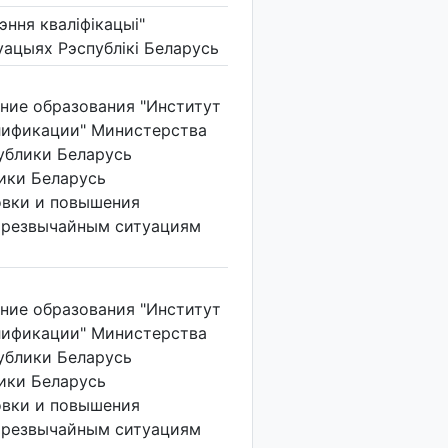
эння кваліфікацыі"
уацыях Рэспублікі Беларусь
ние образования "Институт
лификации" Министерства
ублики Беларусь
ки Беларусь
овки и повышения
чрезвычайным ситуациям
ние образования "Институт
лификации" Министерства
ублики Беларусь
ки Беларусь
овки и повышения
чрезвычайным ситуациям