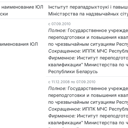
 наименование ЮЛ
Інстытут перападрыхтоукі і павыш
сски
Міністэрства па надзвычайных сіт
c 07.09.2010
Полное:
Государственное учрежде
переподготовки и повышения ква
аименования ЮЛ
по чрезвычайным ситуациям Респ
Сокращенное:
ИППК МЧС Республи
Фирменное:
Институт переподгот
квалификации" Министерства по 
Республики Беларусь
c 11.12.2008 по 07.09.2010
Полное:
Государственное учрежде
переподготовки и повышения ква
по чрезвычайным ситуациям Респ
Сокращенное:
ИППК МЧС Республи
Фирменное:
Институт переподгот
квалификации" Министерства по 