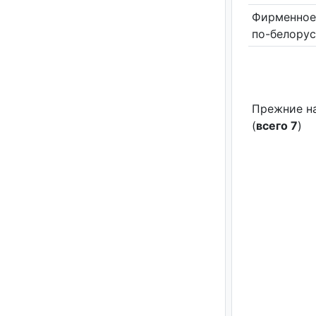
Фирменное
по-белору
Прежние н
(
всего 7
)