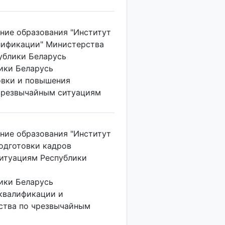
ние образования "Институт
лификации" Министерства
ублики Беларусь
ки Беларусь
овки и повышения
чрезвычайным ситуациям
ние образования "Институт
одготовки кадров
итуациям Республики
ки Беларусь
квалификации и
ства по чрезвычайным