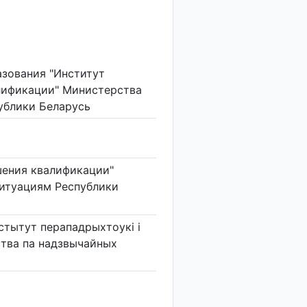
азования "Институт
лификации" Министерства
ублики Беларусь
шения квалификации"
итуациям Республики
стытут перападрыхтоукі і
ства па надзвычайных