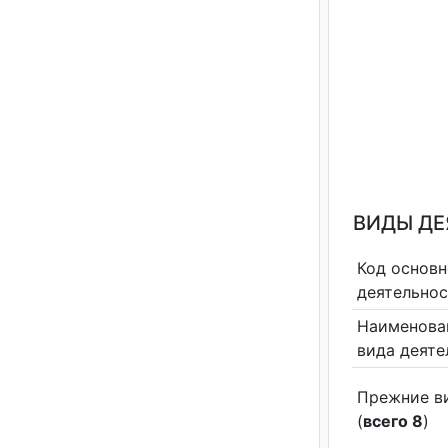
ВИДЫ Д
Код основн
деятельно
Наименова
вида деяте
Прежние в
(
всего 8
)