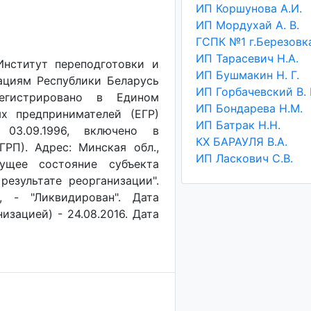
ИП Коршунова А.И.
ИП Мордухай А. В.
ГСПК №1 г.Березовк
ИП Тарасевич Н.А.
Институт переподготовки и
ИП Бушмакин Н. Г.
ациям Республики Беларусь
ИП Горбачевский В. 
егистрировано в Едином
ИП Бондарева Н.М.
х предпринимателей (ЕГР)
ИП Батрак Н.Н.
 03.09.1996, включено в
КХ БАРАУЛЯ В.А.
РП). Адрес: Минская обл.,
ИП Ласкович С.В.
ущее состояние субъекта
результате реорганизации".
, - "Ликвидирован". Дата
изацией) - 24.08.2016. Дата