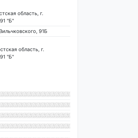
тская область, г.
91 "Б"
 Вильчковского, 91Б
тская область, г.
91 "Б"