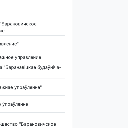
"Барановичское
ие"
авление"
ажное управление
 "Баранавіцкае будаўніча-
ажнае ўпраўленне"
е ўпраўленне
щество "Барановичское