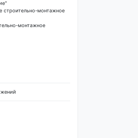
ие"
е строительно-монтажное
тельно-монтажное
ужений