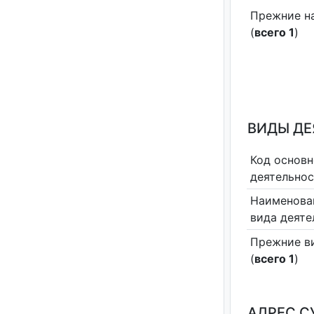
Прежние н
(
всего 1
)
ВИДЫ Д
Код основн
деятельно
Наименова
вида деяте
Прежние в
(
всего 1
)
АДРЕС С