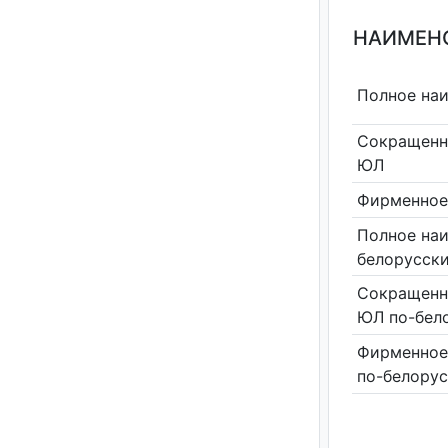
НАИМЕНО
Полное на
Сокращенн
ЮЛ
Фирменное
Полное на
белорусск
Сокращенн
ЮЛ по-бел
Фирменное
по-белору