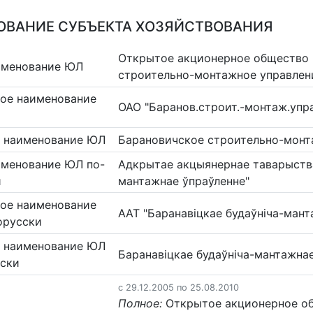
ВАНИЕ СУБЪЕКТА ХОЗЯЙСТВОВАНИЯ
Открытое акционерное общество 
именование ЮЛ
строительно-монтажное управлен
ое наименование
ОАО "Баранов.строит.-монтаж.упр
 наименование ЮЛ
Барановичское строительно-монт
именование ЮЛ по-
Адкрытае акцыянернае таварыства
и
мантажнае ўпраўленне"
ое наименование
ААТ "Баранавіцкае будаўніча-мант
орусски
 наименование ЮЛ
Баранавіцкае будаўніча-мантажна
сски
c 29.12.2005 по 25.08.2010
Полное:
Открытое акционерное об