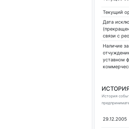
Текущий ор
Дата исклю
(прекращен
связи с ре
Наличие за
отчуждение
уставном 
коммерчес
ИСТОРИЯ
История событ
предпринимат
29.12.2005