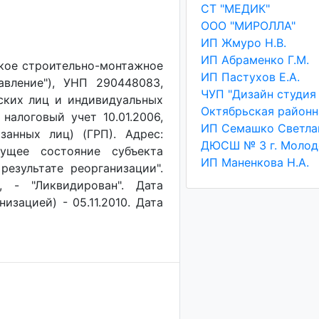
СТ "МЕДИК"
ООО "МИРОЛЛА"
ИП Жмуро Н.В.
ИП Абраменко Г.М.
кое строительно-монтажное
ИП Пастухов Е.А.
авление"), УНП 290448083,
ЧУП "Дизайн студия
ских лиц и индивидуальных
налоговый учет 10.01.2006,
анных лиц) (ГРП). Адрес:
ДЮСШ № 3 г. Молод
кущее состояние субъекта
ИП Маненкова Н.А.
результате реорганизации".
, - "Ликвидирован". Дата
изацией) - 05.11.2010. Дата