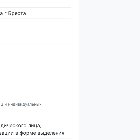
а г Бреста
иц и индивидуальных
дического лица,
изации в форме выделения