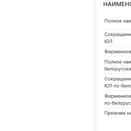
НАИМЕНО
Полное на
Сокращенн
ЮЛ
Фирменное
Полное на
белорусск
Сокращенн
ЮЛ по-бел
Фирменное
по-белору
Прежние н