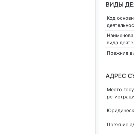
ВИДЫ Д
Код основн
деятельно
Наименова
вида деяте
Прежние в
АДРЕС С
Место гос
регистрац
Юридическ
Прежние а