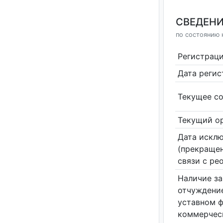
СВЕДЕНИ
по состоянию н
Регистрац
Дата реги
Текущее со
Текущий ор
Дата исклю
(прекращен
связи с ре
Наличие за
отчуждение
уставном 
коммерчес