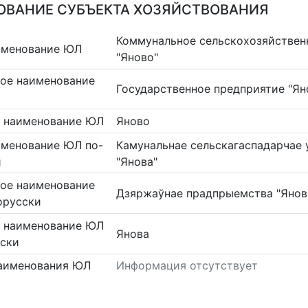
ВАНИЕ СУБЪЕКТА ХОЗЯЙСТВОВАНИЯ
Коммунальное сельскохозяйствен
именование ЮЛ
"Яново"
ое наименование
Государственное предприятие "Ян
 наименование ЮЛ
Яново
именование ЮЛ по-
Камунальнае сельскагаспадарчае 
и
"Янова"
ое наименование
Дзяржаўнае прадпрыемства "Янов
орусски
 наименование ЮЛ
Янова
сски
аименования ЮЛ
Информация отсутствует