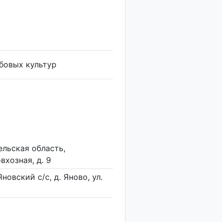
бовых культур
ельская область,
вхозная, д. 9
новский с/с, д. Яново, ул.