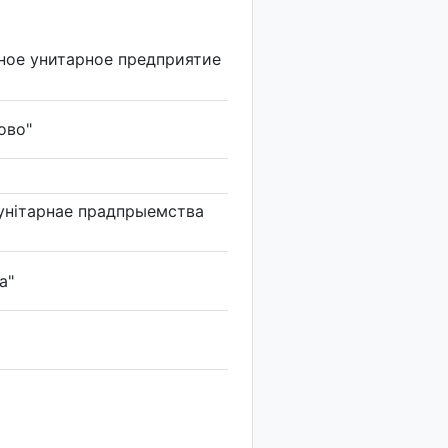
ное унитарное предприятие
ово"
унітарнае прадпрыемства
а"