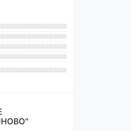
Е
ЯНОВО"